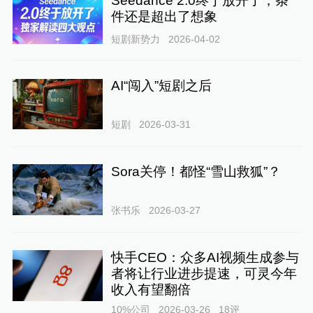
Seedance 2.0终于放开了，条
件还是超出了想象
短剧新势力
2026-04-02
AI“闯入”短剧之后
短剧
2026-03-31
Sora关停！都怪“雪山救狐”？
张书乐
2026-03-27
快手CEO：众多AI视频生成参与
者将让行业进步提速，可灵今年
收入有望翻倍
10%公司
2026-03-26
18
评