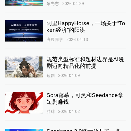
象先志
2026-04-29
阿里HappyHorse，一场关于“To
ken经济”的阳谋
唐辰同学
2026-04-13
规范类型标准和题材边界是AI漫
剧迈向精品化的前提
短剧
2026-04-09
Sora落幕，可灵和Seedance拿
短剧赚钱
胖鲸
2026-04-02