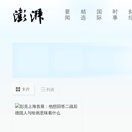
要
精
国
时
闻
选
际
事
卡片
列表