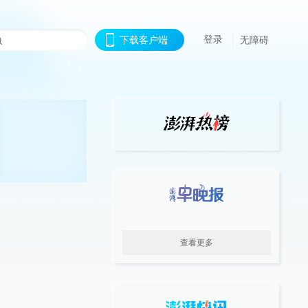
登录
下载客户端
无障碍
查看更多