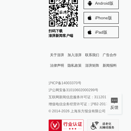
Android版
iPhone版
扫码下载
iPad版
澎湃新闻客户端
关于澎湃
加入澎湃
联系我们
广告合作
法律声明
隐私政策
澎湃矩阵
新闻报料
报料热线: 021-962866
澎湃新闻微博
沪ICP备14003370号
报料邮箱: news@thepaper.cn
澎湃新闻公众号
沪公网安备31010602000299号
澎湃新闻抖音号
互联网新闻信息服务许可证：31120170006
派生万物开放平台
增值电信业务经营许可证：沪B2-2017116
反馈
© 2014-
2026
上海东方报业有限公司
IP SHANGHAI
SIXTH TONE