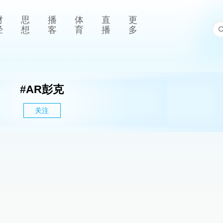
财
思
播
体
直
更
经
想
客
育
播
多
#
AR彭克
关注