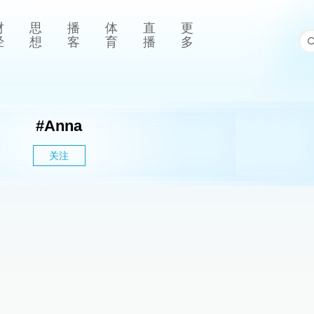
财
思
播
体
直
更
经
想
客
育
播
多
#
Anna
关注