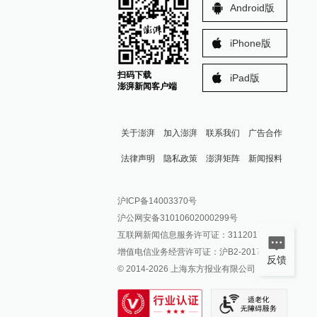
Android版
iPhone版
扫码下载
iPad版
澎湃新闻客户端
关于澎湃
加入澎湃
联系我们
广告合作
法律声明
隐私政策
澎湃矩阵
新闻报料
报料热线: 021-962866
澎湃新闻微博
沪ICP备14003370号
报料邮箱: news@thepaper.cn
澎湃新闻公众号
沪公网安备31010602000299号
澎湃新闻抖音号
互联网新闻信息服务许可证：31120170006
派生万物开放平台
增值电信业务经营许可证：沪B2-2017116
反馈
© 2014-
2026
上海东方报业有限公司
IP SHANGHAI
SIXTH TONE