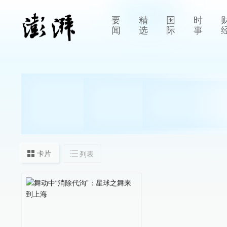
要
精
国
时
闻
选
际
事
卡片
列表