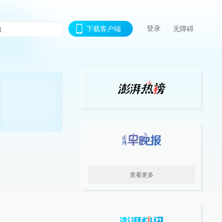
登录
下载客户端
无障碍
查看更多