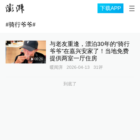
下载APP
#
骑行爷爷
#
与老友重逢，漂泊30年的“骑行
爷爷”在嘉兴安家了！当地免费
提供两室一厅住房
00:26
暖闻湃
2026-04-13
31
评
到底了