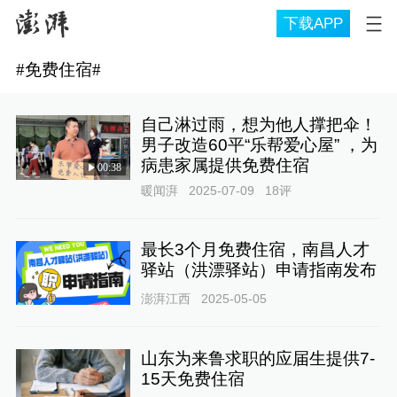
下载APP
#
免费住宿
#
自己淋过雨，想为他人撑把伞！
男子改造60平“乐帮爱心屋” ，为
病患家属提供免费住宿
00:38
暖闻湃
2025-07-09
18
评
最长3个月免费住宿，南昌人才
驿站（洪漂驿站）申请指南发布
澎湃江西
2025-05-05
山东为来鲁求职的应届生提供7-
15天免费住宿