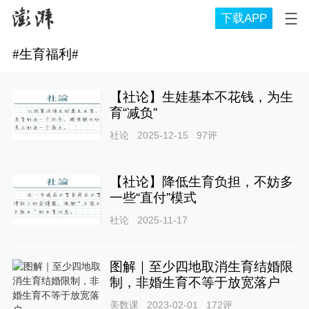
下载APP
#
生育福利
#
【社论】生娃基本不花钱，为生
育“减负”
社论
2025-12-15
97
评
【社论】降低生育负担，不妨多
一些“直付”模式
社论
2025-11-17
图解｜至少四地取消生育结婚限
制，非婚生育不等于放宽落户
美数课
2023-02-01
172
评