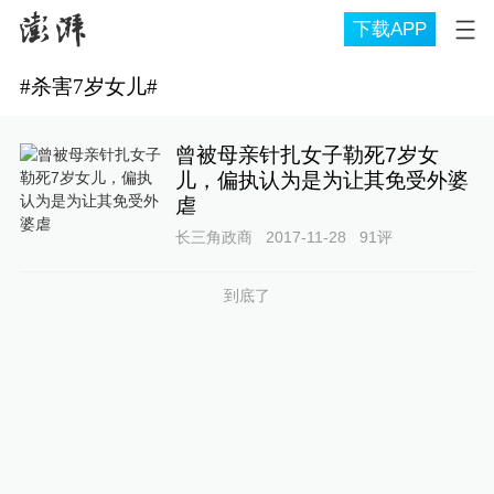
下载APP
#
杀害7岁女儿
#
曾被母亲针扎女子勒死7岁女
儿，偏执认为是为让其免受外婆
虐
长三角政商
2017-11-28
91
评
到底了