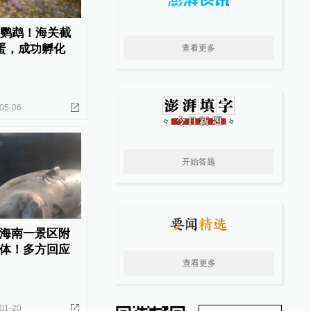
危鹦鹉！海关截
鹉蛋，成功孵化
查看更多
05-06
开始答题
海南一景区附
体！多方回应
查看更多
01-20