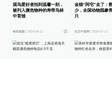
观鸟爱好者拍到温馨一刻，
金猫“阿宅”走了：
被列入濒危物种的寿带鸟林
少，全国动物园豢养
中育雏
只
锋线视频
2024-08-12
生态中国网
2024-07-17
抓住“狐狸尾巴”，上海吴淞
美科学家要求将食
海关截获濒危物种制品6.5千
濒危物种红色名录
克
科学研究
浦江头条
2023-09-01
生命科学
2023-08-07