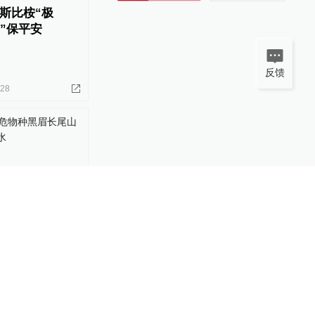
斯比桉“极
徙”保平安
反馈
-28
00:28
危物种黑眉长
州六盘水
-29