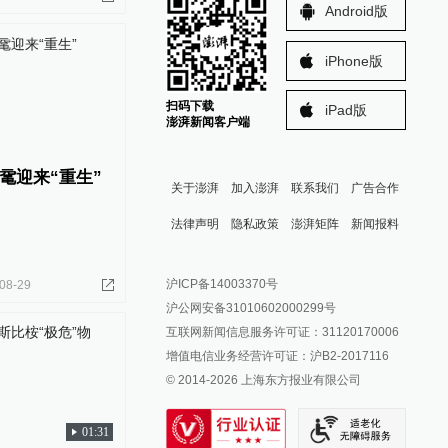
Android版
iPhone版
扫码下载
iPad版
澎湃新闻客户端
鼋迎来“重生”
关于澎湃
加入澎湃
联系我们
广告合作
法律声明
隐私政策
澎湃矩阵
新闻报料
报料热线: 021-962866
澎湃新闻微博
沪ICP备14003370号
08-29
报料邮箱: news@thepaper.cn
澎湃新闻公众号
沪公网安备31010602000299号
澎湃新闻抖音号
互联网新闻信息服务许可证：31120170006
派生万物开放平台
增值电信业务经营许可证：沪B2-2017116
© 2014-
2026
上海东方报业有限公司
IP SHANGHAI
SIXTH TONE
01:31