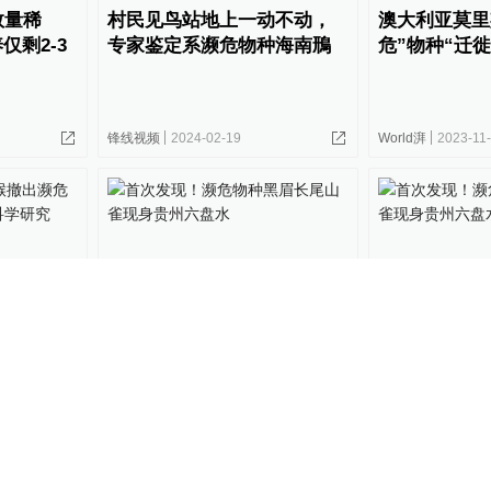
数量稀
村民见鸟站地上一动不动，
澳大利亚莫里
仅剩2-3
专家鉴定系濒危物种海南鳽
危”物种“迁
锋线视频
2024-02-19
World湃
2023-11
00:22
蟹猴撤出
首次发现！濒危物种黑眉长
首次发现！濒
，称损害
尾山雀现身贵州六盘水
尾山雀现身贵
28
关键帧
2023-05-05
@所有人
2023-04