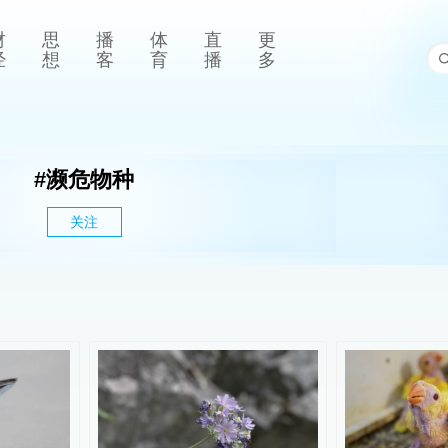
财
思
播
体
直
更
经
想
客
育
播
多
#
濒危物种
关注