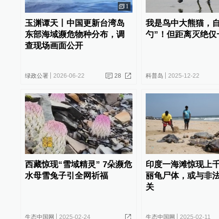
1
玉渊谭天丨中国更新台湾岛
我是鸟中大熊猫，自
东部海域濒危物种分布，调
勺”！但距离灭绝仅
查现场画面公开
绿政公署
2026-06-22
28
科普岛
2025-12-22
西藏惊现“雪域精灵” 7朵濒危
印度一海滩惊现上
水母雪兔子引全网祈福
丽龟尸体，或与非
关
生态中国网
2025-02-24
生态中国网
2025-02-11