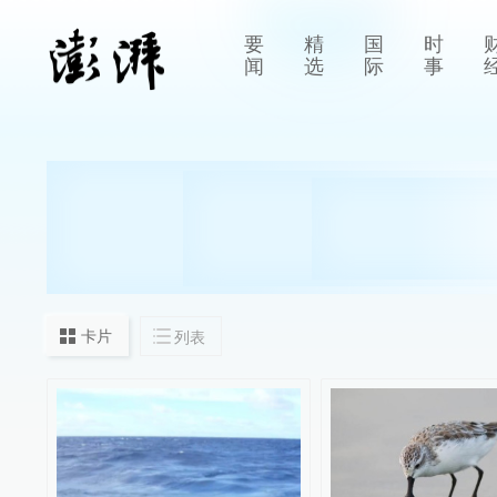
要
精
国
时
闻
选
际
事
卡片
列表