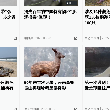
00:19
带“饭
消失百年的中国特有物种“肥
涉及19种濒
一步之遥
满报春”重现！
获136枚鹦
100只
暖闻湃
2025-05-23
生态中国网
2025-
千只濒危
50年来首次记录，云南高黎
第一次遇到！
法捕捞有
贡山再现珍稀黑麝身影
近发现巨鲸尸
生态中国网
2025-01-21
生态中国网
2025-