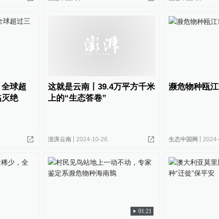
：全球超
这就是云南丨39.4万平方千米
濒危物种瓯江
临灭绝
上的“生态答卷”
澎湃云南
2024-10-26
生态中国网
2024-
01:21