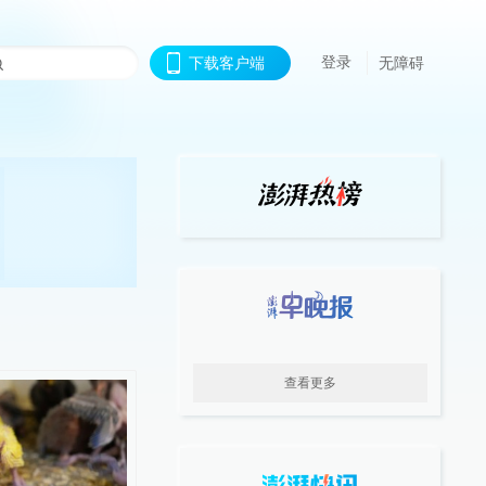
登录
下载客户端
无障碍
查看更多