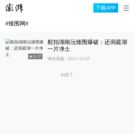
下载APP
#
矮围网
#
航拍湖南沅矮围爆破：还洞庭湖
一片净土
01:27
锋线视频
2017-12-07
到底了