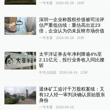
一号专案
2026-05-29
18
评
深圳一企业称股权价值被司法评
估严重低估续：重估高出近23
倍，企业认为仍未反映市场价值
一号专案
2026-05-28
25
评
太平洋证券去年净利降逾4%至
2.11亿元，投行业务收入同比腰
斩
牛市点线面
2026-04-24
12
评
退休矿工追讨千万股权案续：又
有12人经一审判决确认原始股东
身份
一号专案
2026-04-16