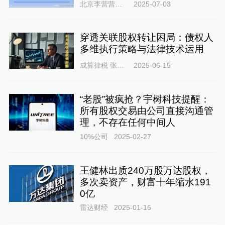
北京李营营律师
2025-07-03
穿透关联股权转让困局：债权人
多维执行策略与法律技术运用
成算律税 张涛律师
2025-06-15
“老股”被疯抢？宇树科技提醒：
所有股权交易由公司直接沟通管
理，不存在任何中间人
10%公司
2025-02-27
王健林出质240万股万达股权，
多次卖资产，财富十年缩水191
0亿
雷达财经
2025-01-16