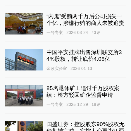
“内鬼”受贿两千万后公司损失一
个亿，涉嫌行贿的商人未被追责
一号专案
2026-03-24
43
评
中国平安挂牌出售深圳联交所3
4%股权，转让底价4.08亿
金改实验室
2026-01-13
85名退休矿工追讨千万股权案
续：检方驳回矿企监督申请
一号专案
2025-12-29
18
评
国盛证券：控股股东90%股权无
偿划转完成，实控人变更为江西