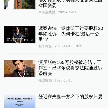
省国资委
牛市点线面
2025-11-20
谭案说法｜退休矿工讨要股权20
年终胜诉，为何卡在“最后一公
里”？
03:39
影子调查
2025-11-12
78
评
演员张翰165万股权被冻结，工
作室：已将争议提交法院通过诉
讼解决
00:38
锋线视频
2025-08-18
登记在夫妻一方名下的股权归属