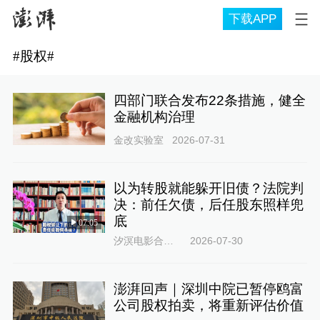
下载APP
#
股权
#
四部门联合发布22条措施，健全
金融机构治理
金改实验室
2026-07-31
以为转股就能躲开旧债？法院判
决：前任欠债，后任股东照样兜
底
07:05
汐溟电影合同律师66
2026-07-30
澎湃回声｜深圳中院已暂停鸥富
公司股权拍卖，将重新评估价值