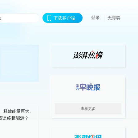
登录
下载客户端
无障碍
查看更多