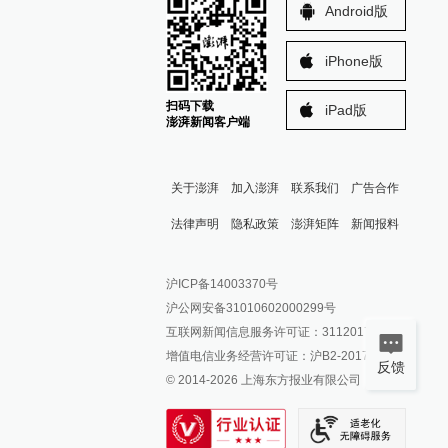
Android版
iPhone版
扫码下载
iPad版
澎湃新闻客户端
关于澎湃
加入澎湃
联系我们
广告合作
法律声明
隐私政策
澎湃矩阵
新闻报料
报料热线: 021-962866
澎湃新闻微博
沪ICP备14003370号
报料邮箱: news@thepaper.cn
澎湃新闻公众号
沪公网安备31010602000299号
澎湃新闻抖音号
互联网新闻信息服务许可证：31120170006
派生万物开放平台
增值电信业务经营许可证：沪B2-2017116
反馈
© 2014-
2026
上海东方报业有限公司
IP SHANGHAI
SIXTH TONE