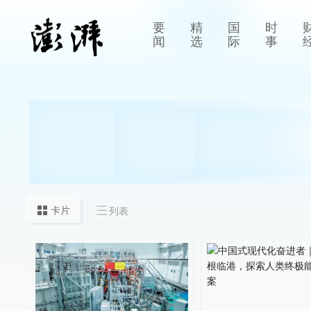
要
精
国
时
闻
选
际
事
卡片
列表