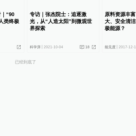
｜“90
专访｜张杰院士：追逐激
原料资源丰富
人类终极
光，从“人造太阳”到微观世
大、安全清洁
界探索
极能源？
科学湃
2021-10-04
18
能见度
2017-12-
已经到底了