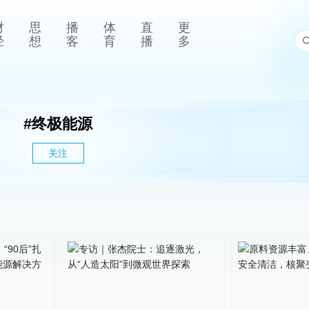
财
思
播
体
直
更
经
想
客
育
播
多
#
终极能源
关注