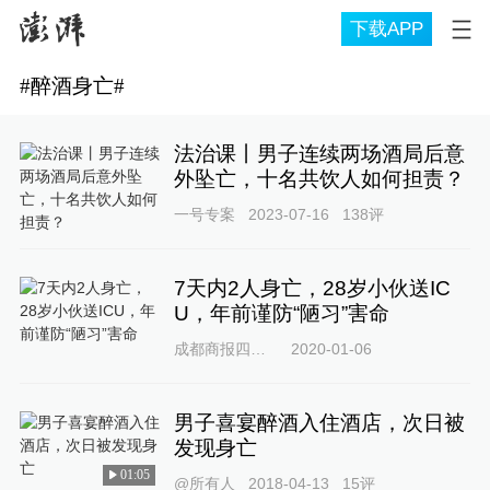
下载APP
#
醉酒身亡
#
法治课丨男子连续两场酒局后意
外坠亡，十名共饮人如何担责？
一号专案
2023-07-16
138
评
7天内2人身亡，28岁小伙送IC
U，年前谨防“陋习”害命
成都商报四川名医
2020-01-06
男子喜宴醉酒入住酒店，次日被
发现身亡
01:05
@所有人
2018-04-13
15
评