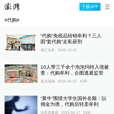
下载APP
#
代购
#
“代购”免税品转销牟利？三人
因“套代购”走私获刑
浦江头条
2025-12-10
10人带三千余个泡泡玛特入境被
查：代购牟利，企图逃避监管
直击现场
2025-06-22
43
评
“黄牛”围猎大学生国补名额：以
佣金为诱，代购后转卖牟利
澎湃质量观
2025-06-17
28
评