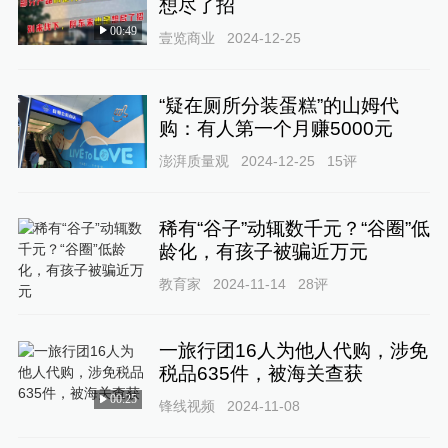
想尽了招
00:49
壹览商业
2024-12-25
“疑在厕所分装蛋糕”的山姆代
购：有人第一个月赚5000元
澎湃质量观
2024-12-25
15
评
稀有“谷子”动辄数千元？“谷圈”低
龄化，有孩子被骗近万元
教育家
2024-11-14
28
评
一旅行团16人为他人代购，涉免
税品635件，被海关查获
00:25
锋线视频
2024-11-08