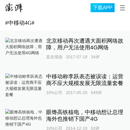
下载APP
#
中移动4G
#
北京移动再次遭遇大面积网络故
障，用户无法使用4G网络
直击现场
2017-07-18
34
评
中移动称李跃表态被误读：运营
商不应大规模发展无限流量套餐
10%公司
2017-05-25
549
评
眼馋高铁核电，中移动想让总理
海外也推销下国产4G
10%公司
2014-12-19
53
评