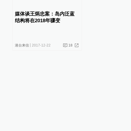
媒体谈王炳忠案：岛内泛蓝
结构将在2018年骤变
港台来信
2017-12-22
18