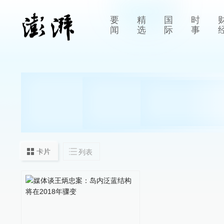
要
精
国
时
闻
选
际
事
卡片
列表