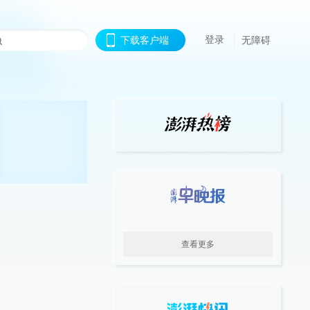
登录
下载客户端
无障碍
查看更多