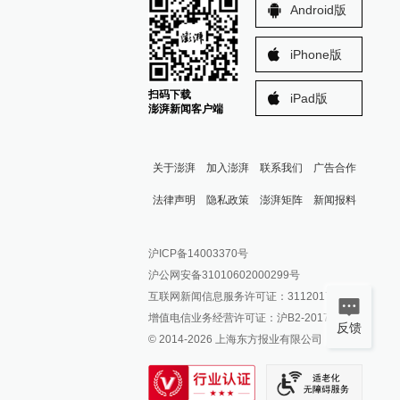
Android版
iPhone版
扫码下载
iPad版
澎湃新闻客户端
关于澎湃
加入澎湃
联系我们
广告合作
法律声明
隐私政策
澎湃矩阵
新闻报料
报料热线: 021-962866
澎湃新闻微博
沪ICP备14003370号
报料邮箱: news@thepaper.cn
澎湃新闻公众号
沪公网安备31010602000299号
澎湃新闻抖音号
互联网新闻信息服务许可证：31120170006
派生万物开放平台
增值电信业务经营许可证：沪B2-2017116
反馈
© 2014-
2026
上海东方报业有限公司
IP SHANGHAI
SIXTH TONE