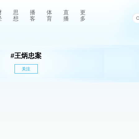
财
思
播
体
直
更
经
想
客
育
播
多
#
王炳忠案
关注