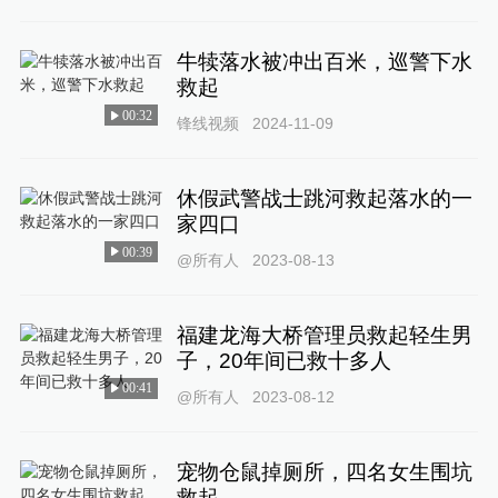
牛犊落水被冲出百米，巡警下水
救起
00:32
锋线视频
2024-11-09
休假武警战士跳河救起落水的一
家四口
00:39
@所有人
2023-08-13
福建龙海大桥管理员救起轻生男
子，20年间已救十多人
00:41
@所有人
2023-08-12
宠物仓鼠掉厕所，四名女生围坑
救起