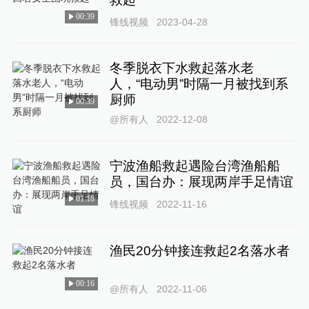
00:39
锋线视频
2023-04-28
冬季脱衣下水救起落水老
人，“电动男”时隔一月被找到系
厨师
00:39
@所有人
2022-12-08
宁波渔船救起遇险台湾渔船船
员，国台办：展现两岸手足情谊
01:18
锋线视频
2022-11-16
渔民20分钟接连救起2名落水者
00:16
@所有人
2022-11-06