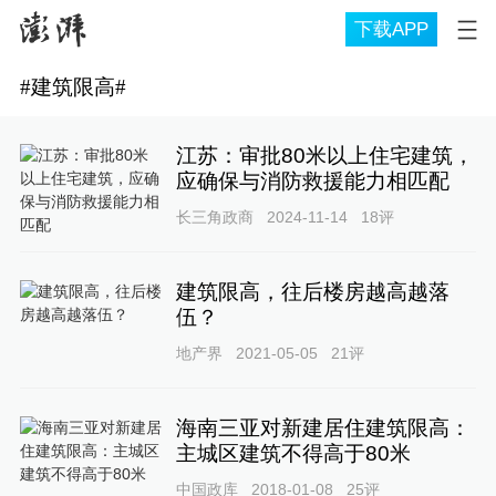
下载APP
#
建筑限高
#
江苏：审批80米以上住宅建筑，
应确保与消防救援能力相匹配
长三角政商
2024-11-14
18
评
建筑限高，往后楼房越高越落
伍？
地产界
2021-05-05
21
评
海南三亚对新建居住建筑限高：
主城区建筑不得高于80米
中国政库
2018-01-08
25
评