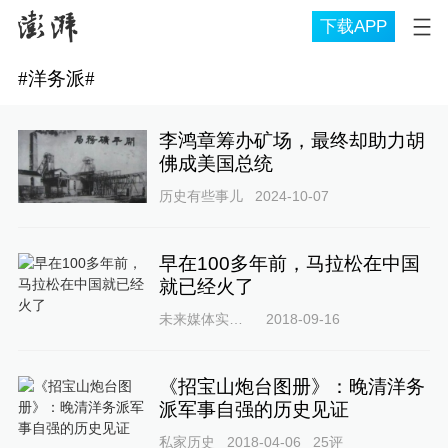
下载APP
#
洋务派
#
李鸿章筹办矿场，最终却助力胡
佛成美国总统
历史有些事儿
2024-10-07
早在100多年前，马拉松在中国
就已经火了
未来媒体实验室
2018-09-16
《招宝山炮台图册》：晚清洋务
派军事自强的历史见证
私家历史
2018-04-06
25
评