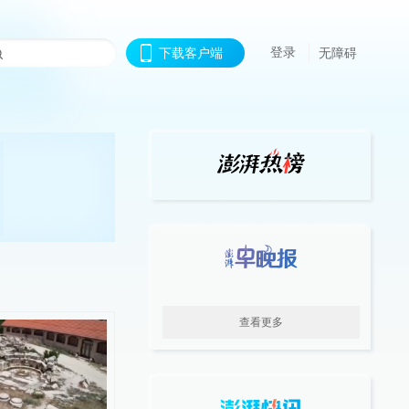
登录
下载客户端
无障碍
查看更多