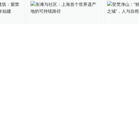
古建筑：
东滩与社区：上海首个世界
登梵净山：“
1420
遗产地的可持续路径
如“天空之城
谐共生
澎湃研究所
2024-07-30
澎湃贵州
2024-07
背后，一
上海迎来首个世界遗产，来
马上评｜上海