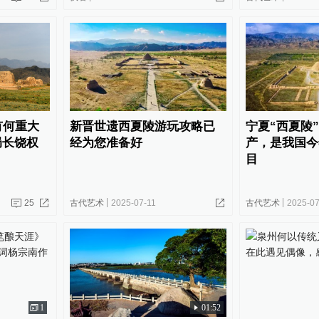
有何重大
新晋世遗西夏陵游玩攻略已
宁夏“西夏陵
局长饶权
经为您准备好
产，是我国今
目
25
古代艺术
2025-07-11
古代艺术
2025-07
1
01:52