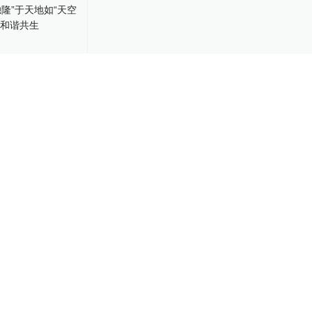
独隆”于天地
”，人与自然和
-30
37
迎来首个世界