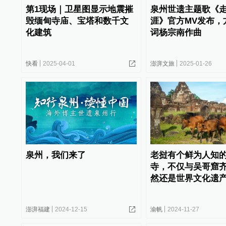
第1现场｜卫星图显示地震摧
泉州世遗主题歌《
毁缅甸寺庙、宝塔和数千文
涯》官方MV发布，
化建筑
词杨宗南作曲
快看
2025-04-01
澎湃文旅
2025-01-26
泉州，我们来了
老挝有个鲜为人知
寺，不仅与吴哥窟
然还是世界文化遗
澎湃福建
2024-12-15
渝帆
2024-11-27