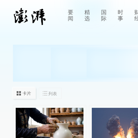
要
精
国
时
闻
选
际
事
卡片
列表