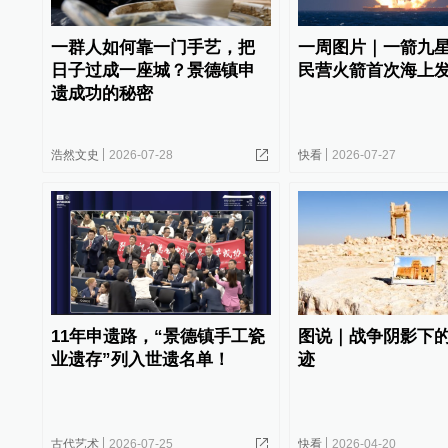
一群人如何靠一门手艺，把
一周图片｜一箭九
日子过成一座城？景德镇申
民营火箭首次海上
遗成功的秘密
浩然文史
2026-07-28
快看
2026-07-27
11年申遗路，“景德镇手工瓷
图说｜战争阴影下
业遗存”列入世遗名单！
迹
古代艺术
2026-07-25
快看
2026-04-20