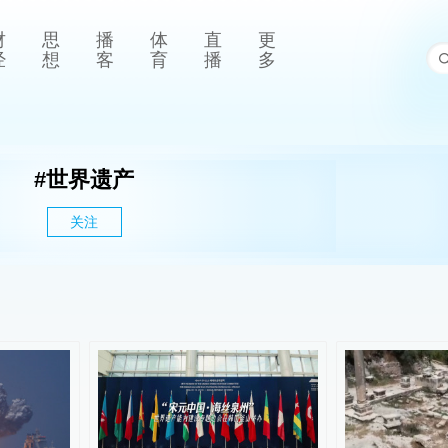
财
思
播
体
直
更
经
想
客
育
播
多
#
世界遗产
关注