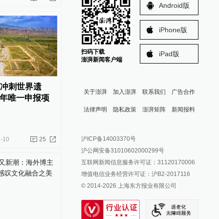
Android版
iPhone版
扫码下载
iPad版
澎湃新闻客户端
”冲刺世界遗
关于澎湃
加入澎湃
联系我们
广告合作
年唯一申报项
法律声明
隐私政策
澎湃矩阵
新闻报料
报料热线: 021-962866
澎湃新闻微博
沪ICP备14003370号
-10
25
报料邮箱: news@thepaper.cn
澎湃新闻公众号
沪公网安备31010602000299号
澎湃新闻抖音号
互联网新闻信息服务许可证：31120170006
派生万物开放平台
增值电信业务经营许可证：沪B2-2017116
© 2014-
2026
上海东方报业有限公司
IP SHANGHAI
SIXTH TONE