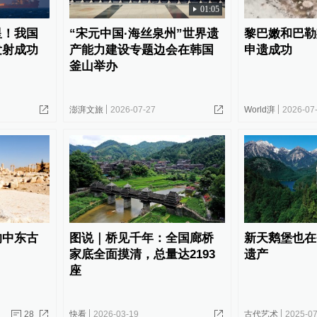
01:05
星！我国
“宋元中国·海丝泉州”世界遗
黎巴嫩和巴勒
发射成功
产能力建设专题边会在韩国
申遗成功
釜山举办
澎湃文旅
2026-07-27
World湃
2026-07
的中东古
图说｜桥见千年：全国廊桥
新天鹅堡也在
家底全面摸清，总量达2193
遗产
座
28
快看
2026-03-19
古代艺术
2025-07