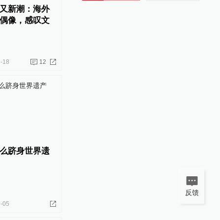
又新潮：海外
偶像，感叹文
-18
12
么跻身世界遗
反馈
-05