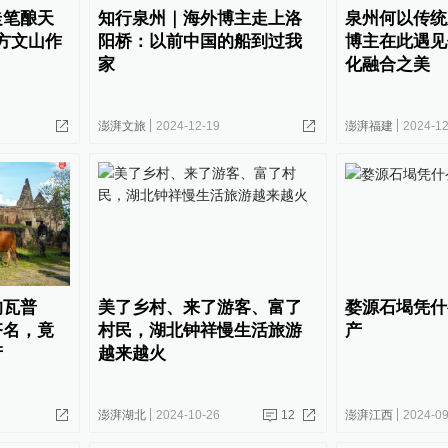
走笔酿天
知行泉州｜海外博主走上洛
泉州何以传统
方文山作
阳桥：以前中国的船到过我
博主在此遇见
家
化融合之美
澎湃文旅
2024-12-19
澎湃福建
2024-12
的瓦普
美了乡村、来了游客、富了
婺源石堨凭什
齐名，竟
村民，湖北钟祥慢生活旅游
产
产
越来越火
澎湃湖北
2024-10-26
12
澎湃江西
2024-09