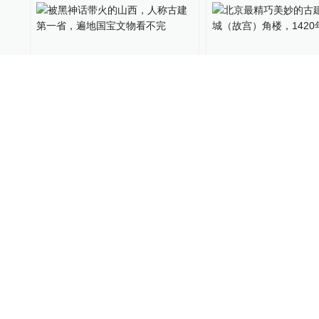
被黑神话带火的山西，人称
北京最精巧美妙的
古建第一省，遍地国宝文物
紫禁城（故宫）角楼，
看不完
年始建
超级乡村研究所
2024-08-27
瑞视觉
2024-08-08
北京中轴线成为世界遗产：
上海首个世界遗产