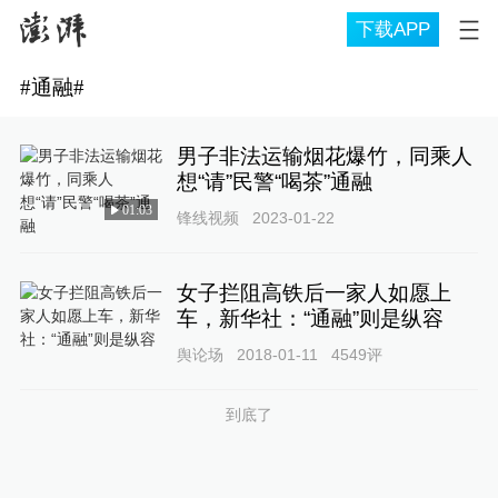
下载APP
#
通融
#
男子非法运输烟花爆竹，同乘人
想“请”民警“喝茶”通融
01:03
锋线视频
2023-01-22
女子拦阻高铁后一家人如愿上
车，新华社：“通融”则是纵容
舆论场
2018-01-11
4549
评
到底了