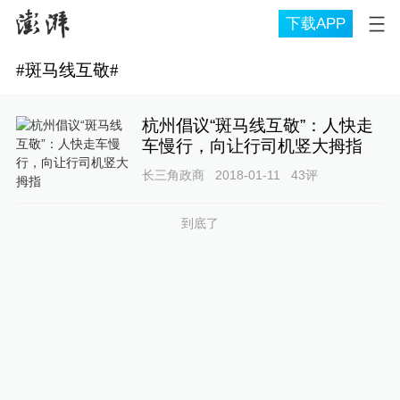
下载APP
#
斑马线互敬
#
杭州倡议“斑马线互敬”：人快走
车慢行，向让行司机竖大拇指
长三角政商
2018-01-11
43
评
到底了