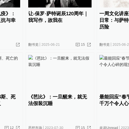
鼠疫》：
让-保罗·萨特诞辰120周年｜
一周文化讲座
反抗与幸
我写作，故我在
日常：与萨特
历险
翻书党
2025-06-21
15
翻书党
2025-06-
弗斯、死
《芭比》：一旦醒来，就无
最能回应“春
义
法假装沉睡
千万个令人心
12
思想市场
2023-07-30
15
未读Unread
2023