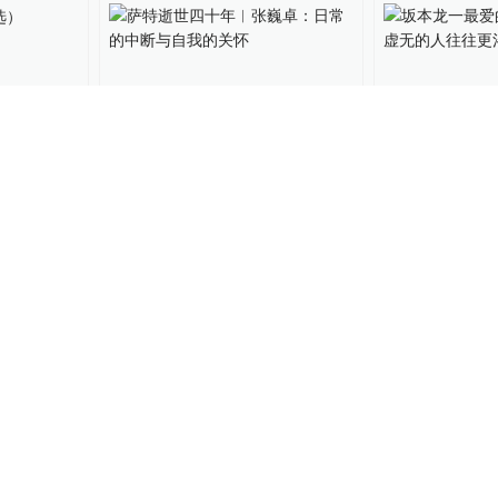
节选）
萨特逝世四十年︱张巍卓：
坂本龙一最爱
日常的中断与自我的关怀
生活虚无的人
实的活着
20
上海书评
2020-04-15
解毒时光
2020-02
恩和布鲁
萨特说存在先于本质，存在
“花神”的初