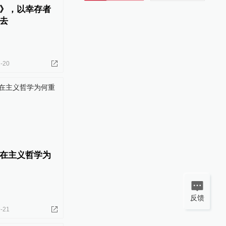
》，以幸存者
去
-20
在主义哲学为
反馈
-21