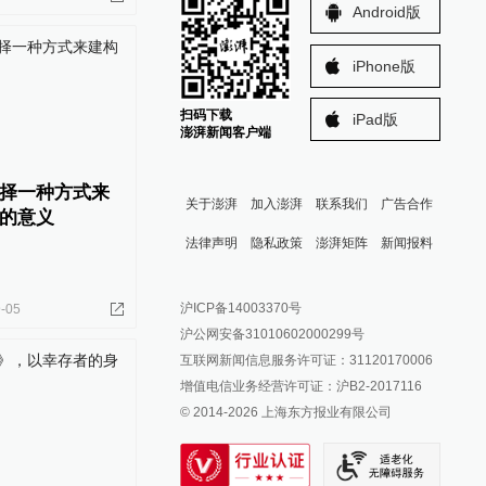
Android版
iPhone版
扫码下载
iPad版
澎湃新闻客户端
择一种方式来
关于澎湃
加入澎湃
联系我们
广告合作
的意义
法律声明
隐私政策
澎湃矩阵
新闻报料
报料热线: 021-962866
澎湃新闻微博
沪ICP备14003370号
-05
报料邮箱: news@thepaper.cn
澎湃新闻公众号
沪公网安备31010602000299号
澎湃新闻抖音号
互联网新闻信息服务许可证：31120170006
派生万物开放平台
增值电信业务经营许可证：沪B2-2017116
© 2014-
2026
上海东方报业有限公司
IP SHANGHAI
SIXTH TONE