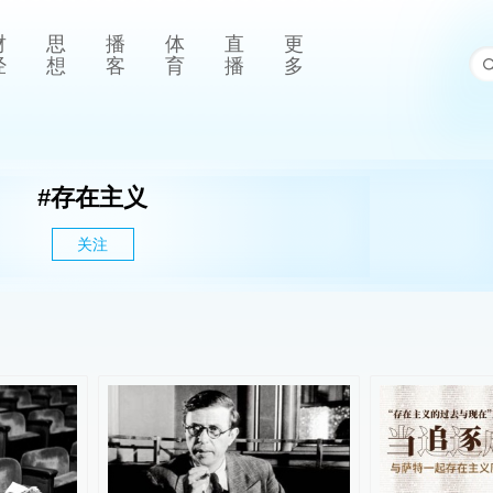
财
思
播
体
直
更
经
想
客
育
播
多
#
存在主义
关注