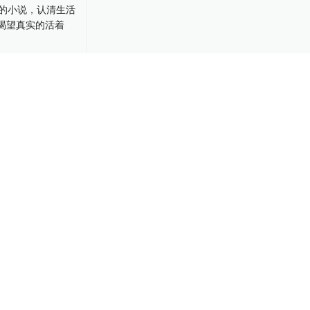
的小说，认清
往往更渴望真
-29
见——萨特与波