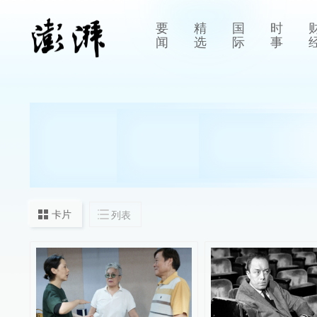
要
精
国
时
闻
选
际
事
卡片
列表