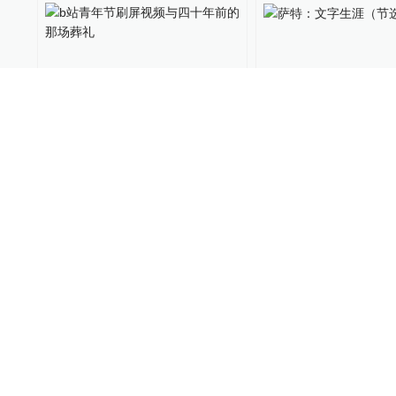
b站青年节刷屏视频与四十年
萨特：文字生涯（
前的那场葬礼
解毒时光
2020-05-04
人民文学出版社
2020-04-
霍乱时期的情人节，萨特的
极速车王：杰森伯