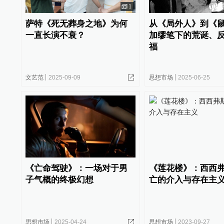
1
萨特《死无葬身之地》为何
从《局外人》到《
一直长演不衰？
加缪笔下的荒诞、
福
文艺范
2025-09-09
思想市场
2025-06-25
《亡命驾驶》：一场对于男
《莲花楼》：西西
子气概的终极幻想
亡的介入与存在主
思想市场
2025-04-24
思想市场
2023-09-27