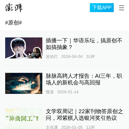
下载APP
#
原创
#
插播一下｜华语乐坛，搞原创不
如搞抽象？
03:07
追光灯
2026-04-04
31
评
脉脉高聘人才报告：AI三年，职
场人的新机会与高回报
慢放
2026-01-14
文学双周记｜22家刊物答原创之
问，邓紫棋入选银河奖引热议
文化课
2026-01-05
12
评