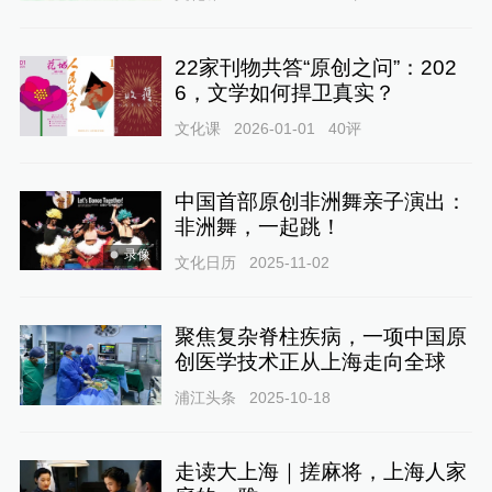
22家刊物共答“原创之问”：202
6，文学如何捍卫真实？
文化课
2026-01-01
40
评
中国首部原创非洲舞亲子演出：
非洲舞，一起跳！
录像
文化日历
2025-11-02
聚焦复杂脊柱疾病，一项中国原
创医学技术正从上海走向全球
浦江头条
2025-10-18
走读大上海｜搓麻将，上海人家