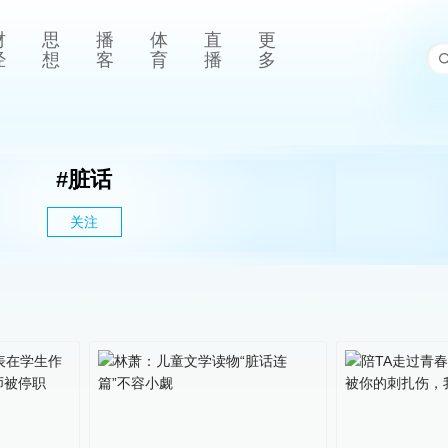
财
思
播
体
直
更
经
想
客
育
播
多
#
脏话
关注