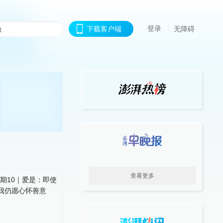
登录
下载客户端
无障碍
查看更多