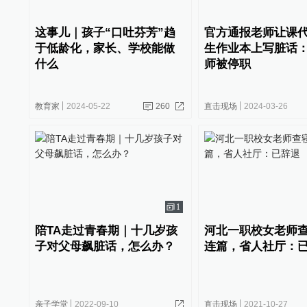
这事儿｜孩子“口吐芬芳”趋
官方通报老师让课
于低龄化，家长、学校能做
生作业本上写脏话
什么
师被停职
教育家
2024-05-22
260
直击现场
2024-03-26
1
陪TA走过青春期｜十几岁孩
河北一职校女老师
子对父母飙脏话，怎么办？
连篇，省人社厅：
亲子学堂
2022-09-10
直击现场
2021-10-27