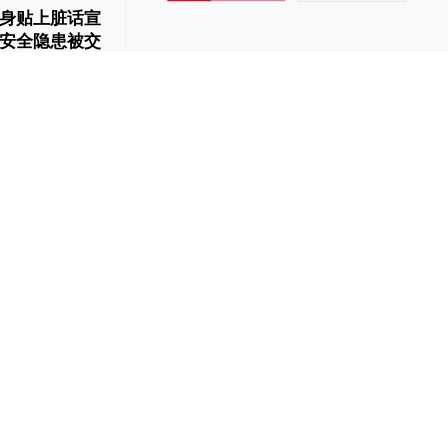
身贴上脏话宣
安全隐患被交
-17
40
01:56
脏话，怼完乘
-26
891