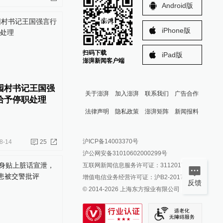
Android版
iPhone版
扫码下载
iPad版
澎湃新闻客户端
园村书记王国强
关于澎湃
加入澎湃
联系我们
广告合作
给予停职处理
法律声明
隐私政策
澎湃矩阵
新闻报料
报料热线: 021-962866
澎湃新闻微博
沪ICP备14003370号
8-14
25
报料邮箱: news@thepaper.cn
澎湃新闻公众号
沪公网安备31010602000299号
澎湃新闻抖音号
互联网新闻信息服务许可证：31120170006
派生万物开放平台
增值电信业务经营许可证：沪B2-2017116
反馈
© 2014-
2026
上海东方报业有限公司
IP SHANGHAI
SIXTH TONE