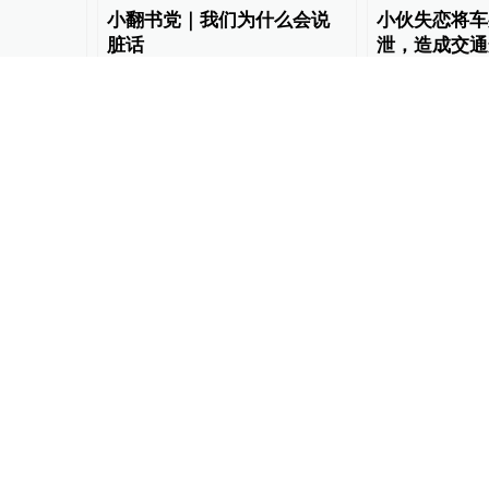
小翻书党｜我们为什么会说
小伙失恋将车
脏话
泄，造成交通
警批评
翻书党
2019-08-15
直击现场
2019-05
讲脏话竟
东莞茶山镇通报老师上课爆
女子高铁连飙
象”再次
粗口：学校解聘老师，全镇
务员调侃乘警
排查师风
681
教育家
2018-11-23
483
锋线视频
2018-09