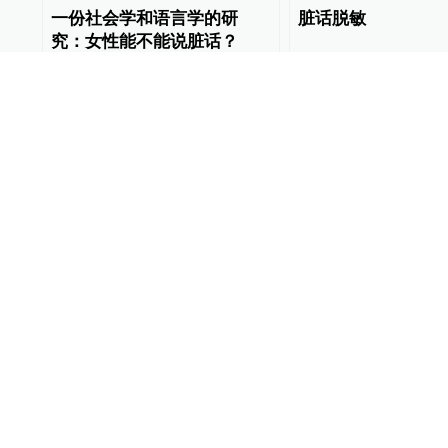
一份社会学和语言学的研
脏话脱敏
究：女性能不能说脏话？
文化课
2019-09-16
25
Lens
2019-08-27
人民微评：拒绝脏话从成人
媒体调查称小学生
做起
很普遍，“三年级现
引关注
舆论场
2019-03-29
65
教育家
2019-03-29