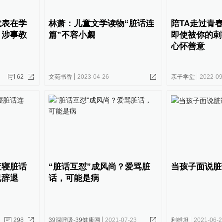
代表在学
林萧：儿童文学读物“脏话连
陪TA走过青
：涉事教
篇”不容小觑
即使被你的刺
心怀善意
62
文苑书香
2023-04-26
亲子学堂
2022-09
查寝脏话
“脏话互怼”成风尚？爱骂脏
当孩子面说脏
已辞退
话，可能是病
298
39深呼吸-39健康网
2021-07-23
利维坦
2021-06-