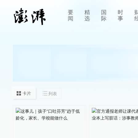
要
精
国
时
闻
选
际
事
卡片
列表