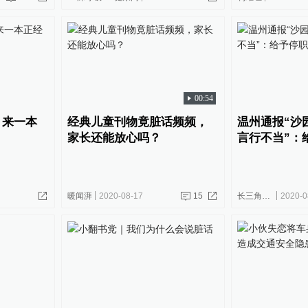
00:54
？来一本
经典儿童刊物竟脏话频频，
温州通报“沙
家长还能放心吗？
言行不当”：
暖闻湃
2020-08-17
15
长三角政商
2020-0