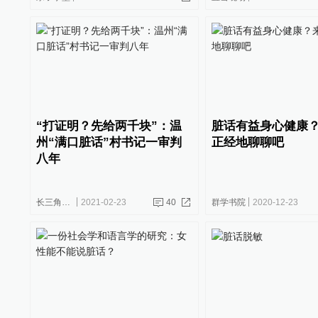
“打证明？先给两千块”：温
脏话有益身心健康
州“满口脏话”村书记一审判
正经地聊聊吧
八年
长三角政商
2021-02-23
40
群学书院
2020-12-23