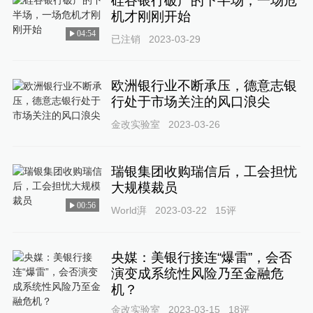
硅谷银行破产的下半场，一场危
机才刚刚开始
04:54
已注销
2023-03-29
欧洲银行业不断承压，德意志银
行处于市场关注的风口浪尖
金改实验室
2023-03-26
瑞银集团收购瑞信后，工会担忧
大规模裁员
00:56
World湃
2023-03-22
15
评
央媒：美银行接连“爆雷”，会否
演变成系统性风险乃至金融危
机？
金改实验室
2023-03-15
18
评