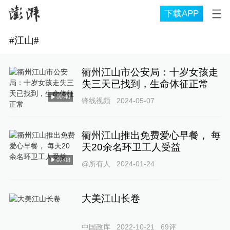
下载APP
#
江山
#
衢州江山市公安局：十岁女孩走
失三天已找到，生命体征正常
00:40
锋线视频
2024-05-07
衢州江山推出免费爱心早餐， 每
天20余名环卫工人受益
02:08
@所有人
2024-01-24
大美江山长卷
中国政库
2022-10-21
69
评