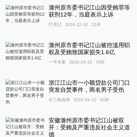
滁州原市委书记江山因受贿罪等
获刑12年，当庭表示上诉
打虎记
2016-12-10
31
评
滁州原市委书记江山被控滥用职
权及受贿致国家损失1.6亿
一号专案
2016-04-15
78
评
浙江江山市一小额贷款公司门口
突发自焚事件，两名男子受伤
长三角政商
2016-04-12
43
评
安徽滁州原市委书记江山被双
开：受贿及严重违反社会主义道
德