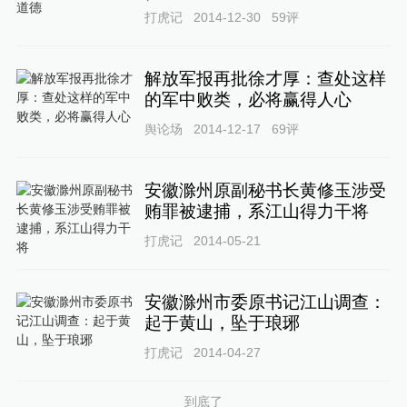
打虎记
2014-12-30
59
评
解放军报再批徐才厚：查处这样
的军中败类，必将赢得人心
舆论场
2014-12-17
69
评
安徽滁州原副秘书长黄修玉涉受
贿罪被逮捕，系江山得力干将
打虎记
2014-05-21
安徽滁州市委原书记江山调查：
起于黄山，坠于琅琊
打虎记
2014-04-27
到底了