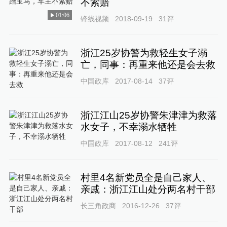
不索赔
01:06
锋线视频
2018-09-19
31
评
浙江25岁协警为救轻生女子溺
亡，同事：再重来他还是会去救
中国政库
2017-08-14
37
评
浙江江山25岁协警朱津津为救落
水女子，不幸溺水牺牲
中国政库
2017-08-12
241
评
村里4名新党员全是自己家人、
亲戚：浙江江山处分两名村干部
长三角政商
2016-12-26
37
评