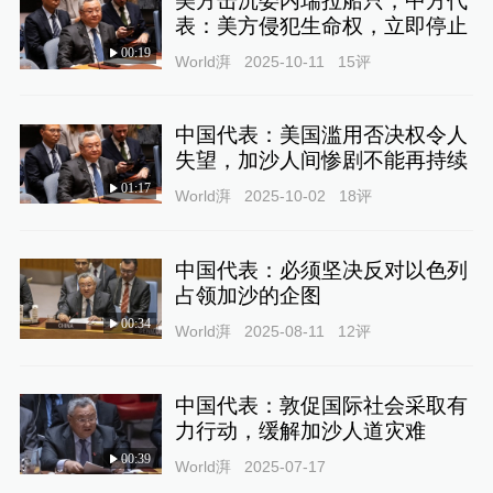
美方击沉委内瑞拉船只，中方代
表：美方侵犯生命权，立即停止
00:19
World湃
2025-10-11
15
评
中国代表：美国滥用否决权令人
失望，加沙人间惨剧不能再持续
01:17
World湃
2025-10-02
18
评
中国代表：必须坚决反对以色列
占领加沙的企图
00:34
World湃
2025-08-11
12
评
中国代表：敦促国际社会采取有
力行动，缓解加沙人道灾难
00:39
World湃
2025-07-17