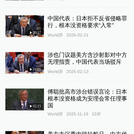
中国代表：日本拒不反省侵略罪
行，根本没资格要求“入常”
00:17
World湃
2026-02-21
涉也门议题美方含沙射影对中方
无理指责，中国代表当场驳斥
01:05
World湃
2026-02-13
傅聪批高市涉台错误言论：日本
根本没资格成为安理会常任理事
国
02:15
World湃
2025-11-19
15
评