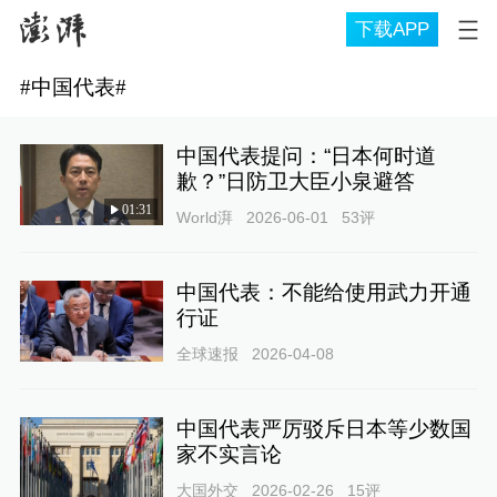
下载APP
#
中国代表
#
中国代表提问：“日本何时道
歉？”日防卫大臣小泉避答
01:31
World湃
2026-06-01
53
评
中国代表：不能给使用武力开通
行证
全球速报
2026-04-08
中国代表严厉驳斥日本等少数国
家不实言论
大国外交
2026-02-26
15
评