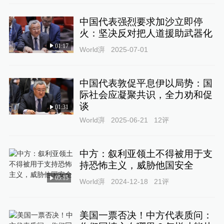
中国代表强烈要求加沙立即停
火：坚决反对把人道援助武器化
01:17
World湃
2025-07-01
中国代表敦促平息伊以局势：国
际社会应凝聚共识，全力劝和促
谈
01:31
World湃
2025-06-21
12
评
中方：叙利亚领土不得被用于支
持恐怖主义，威胁他国安全
05:15
World湃
2024-12-18
21
评
美国一票否决！中方代表质问：