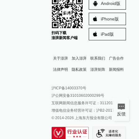
Android版
iPhone版
扫码下载
iPad版
澎湃新闻客户端
关于澎湃
加入澎湃
联系我们
广告合作
法律声明
隐私政策
澎湃矩阵
新闻报料
报料热线: 021-962866
澎湃新闻微博
沪ICP备14003370号
报料邮箱: news@thepaper.cn
澎湃新闻公众号
沪公网安备31010602000299号
澎湃新闻抖音号
互联网新闻信息服务许可证：31120170006
派生万物开放平台
增值电信业务经营许可证：沪B2-2017116
反馈
© 2014-
2026
上海东方报业有限公司
IP SHANGHAI
SIXTH TONE