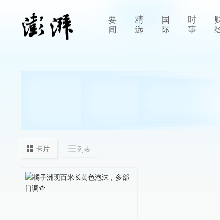
要
精
国
时
闻
选
际
事
卡片
列表