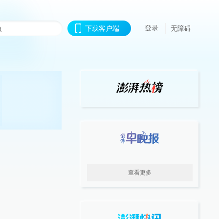
登录
下载客户端
无障碍
查看更多