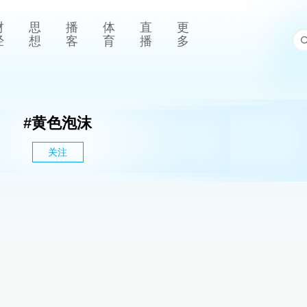
财
思
播
体
直
更
经
想
客
育
播
多
#
黄色泡沫
关注