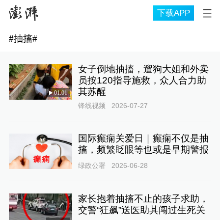
下载APP
#
抽搐
#
女子倒地抽搐，遛狗大姐和外卖
员按120指导施救，众人合力助
其苏醒
01:01
锋线视频
2026-07-27
国际癫痫关爱日｜癫痫不仅是抽
搐，频繁眨眼等也或是早期警报
绿政公署
2026-06-28
家长抱着抽搐不止的孩子求助，
交警“狂飙”送医助其闯过生死关