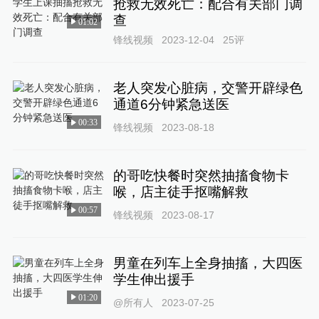
抢救无效死亡：配合有关部门调
查
01:02
锋线视频
2023-12-04
25
评
老人突发心脏病，交警开辟绿色
通道6分钟紧急送医
00:33
锋线视频
2023-08-18
的哥吃快餐时突然抽搐食物卡
喉，店主徒手抠嘴解救
00:57
锋线视频
2023-08-17
男童在列车上全身抽搐，大四医
学生伸出援手
01:20
@所有人
2023-07-25