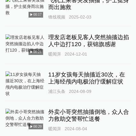
飞机上乘客突发抽搐，护士挺身
而出施救
00:17
锋线视频
2025-02-03
理发店老板见客人突然抽搐边掐
人中边打120，获锦旗感谢
00:21
暖闻湃
2024-12-01
11岁女孩每天抽搐近30次，在
上海经颅内电极治疗缓解症状
浦江头条
2024-08-09
外卖小哥突然抽搐倒地，众人合
力救助交警帮忙送餐
00:29
暖闻湃
2024-08-04