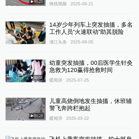
00:23
锋线视频
2025-08-21
14岁少年列车上突发抽搐，多名
工作人员“火速联动”助其脱险
浦江头条
2025-08-05
幼童突发抽搐，00后医学生针灸
急救为120赢得抢救时间
00:58
暖闻湃
2025-07-25
儿童高烧倒地发生抽搐，休班辅
警飞奔跨栏抱起
01:28
暖闻湃
2025-03-22