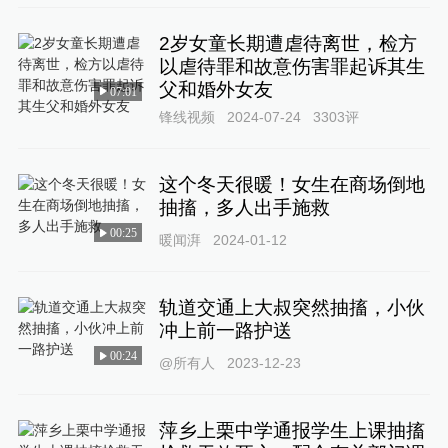
2岁女童长期遭虐待离世，检方
以虐待罪和故意伤害罪起诉其生
父和婚外女友
07:01
锋线视频
2024-07-24
3303
评
这个冬天很暖！女生在商场倒地
抽搐，多人出手施救
00:25
暖闻湃
2024-01-12
轨道交通上大叔突然抽搐，小伙
冲上前一路护送
00:24
@所有人
2023-12-23
萍乡上栗中学通报学生上课抽搐