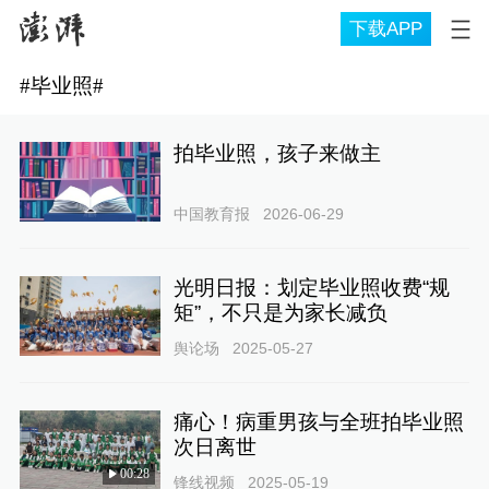
下载APP
#
毕业照
#
拍毕业照，孩子来做主
中国教育报
2026-06-29
光明日报：划定毕业照收费“规
矩”，不只是为家长减负
舆论场
2025-05-27
痛心！病重男孩与全班拍毕业照
次日离世
00:28
锋线视频
2025-05-19