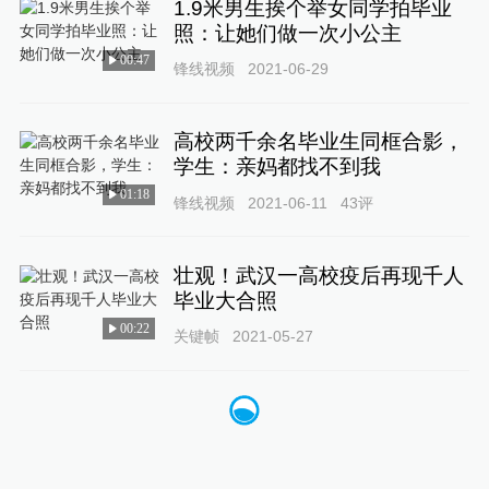
1.9米男生挨个举女同学拍毕业
照：让她们做一次小公主
00:47
锋线视频
2021-06-29
高校两千余名毕业生同框合影，
学生：亲妈都找不到我
01:18
锋线视频
2021-06-11
43
评
壮观！武汉一高校疫后再现千人
毕业大合照
00:22
关键帧
2021-05-27