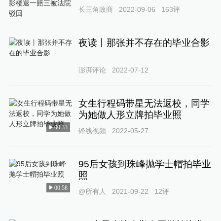
长三角政商
2022-09-06
163
评
夜读丨那张并不存在的毕业合影
澎湃评论
2022-07-12
女生行程码带星无法返校，同学
为她做人形立牌拍毕业照
00:33
锋线视频
2022-05-27
95后女孩到珠峰抛学士帽拍毕业
照
00:58
@所有人
2021-09-22
12
评