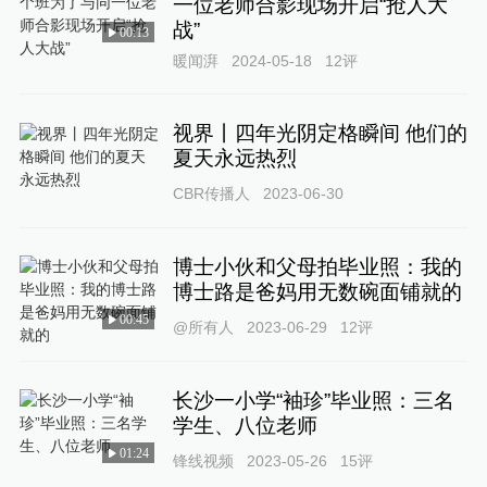
一位老师合影现场开启“抢人大
战”
00:13
暖闻湃
2024-05-18
12
评
视界丨四年光阴定格瞬间 他们的
夏天永远热烈
CBR传播人
2023-06-30
博士小伙和父母拍毕业照：我的
博士路是爸妈用无数碗面铺就的
00:45
@所有人
2023-06-29
12
评
长沙一小学“袖珍”毕业照：三名
学生、八位老师
01:24
锋线视频
2023-05-26
15
评