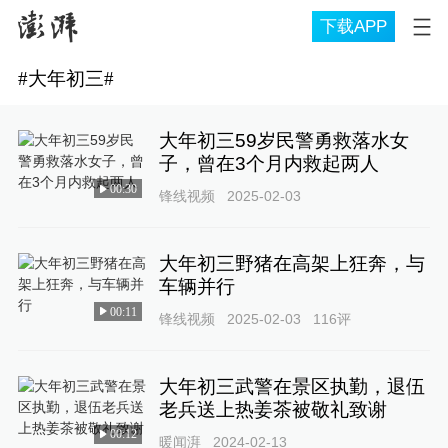
下载APP
#
大年初三
#
大年初三59岁民警勇救落水女
子，曾在3个月内救起两人
00:30
锋线视频
2025-02-03
大年初三野猪在高架上狂奔，与
车辆并行
00:11
锋线视频
2025-02-03
116
评
大年初三武警在景区执勤，退伍
老兵送上热姜茶被敬礼致谢
00:12
暖闻湃
2024-02-13