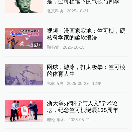
是，竺可桢笔下的气候与四季
北京科协
2025-10-31
视频｜漫画家寂地：竺可桢，硬
核科学家的柔软浪漫
1
翻书党
2025-10-15
网球，游泳，打太极拳：竺可桢
的体育人生
私家历史
2025-08-29
12
评
浙大举办“科学与人文”学术论
坛，纪念竺可桢诞辰135周年
理论·学术
2025-05-21