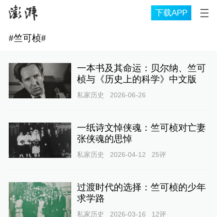
下载APP
#
竺可桢
#
一本书及其命运：贝尔纳、竺可
桢与《历史上的科学》中文版
私家历史
2026-06-26
一纸诗文悼侠魂：竺可桢对亡妻
张侠魂的思悼
私家历史
2026-04-12
25
评
过渡时代的选择：竺可桢的少年
求学路
私家历史
2026-03-16
12
评