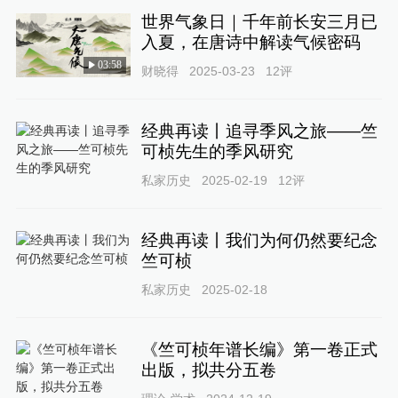
世界气象日｜千年前长安三月已
入夏，在唐诗中解读气候密码
03:58
财晓得
2025-03-23
12
评
经典再读丨追寻季风之旅——竺
可桢先生的季风研究
私家历史
2025-02-19
12
评
经典再读丨我们为何仍然要纪念
竺可桢
私家历史
2025-02-18
《竺可桢年谱长编》第一卷正式
出版，拟共分五卷