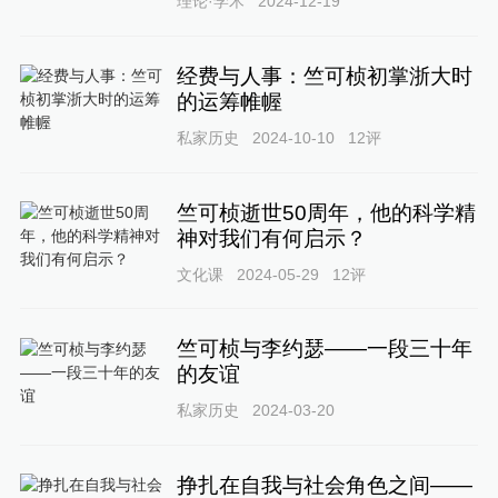
理论·学术
2024-12-19
经费与人事：竺可桢初掌浙大时
的运筹帷幄
私家历史
2024-10-10
12
评
竺可桢逝世50周年，他的科学精
神对我们有何启示？
文化课
2024-05-29
12
评
竺可桢与李约瑟——一段三十年
的友谊
私家历史
2024-03-20
挣扎在自我与社会角色之间——