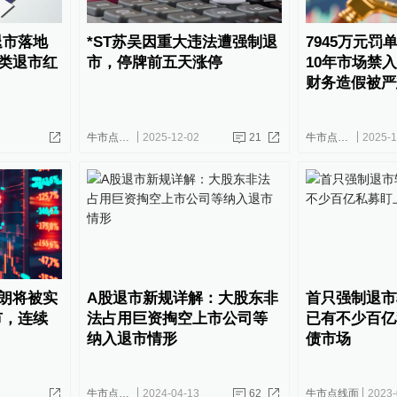
退市落地
*ST苏吴因重大违法遭强制退
7945万元罚
易类退市红
市，停牌前五天涨停
10年市场禁入
财务造假被严
牛市点线面
2025-12-02
21
牛市点线面
2025-1
卓朗将被实
A股退市新规详解：大股东非
首只强制退市
市，连续
法占用巨资掏空上市公司等
已有不少百亿
纳入退市情形
债市场
牛市点线面
2024-04-13
62
牛市点线面
2023-