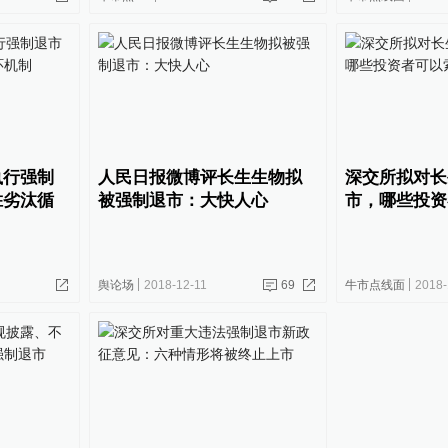
执行强制
人民日报微博评长生生物拟
深交所拟对长
胜劣汰循
被强制退市：大快人心
市，哪些投资
舆论场
2018-12-11
69
牛市点线面
2018-