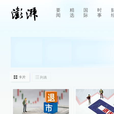
要
精
国
时
闻
选
际
事
卡片
列表