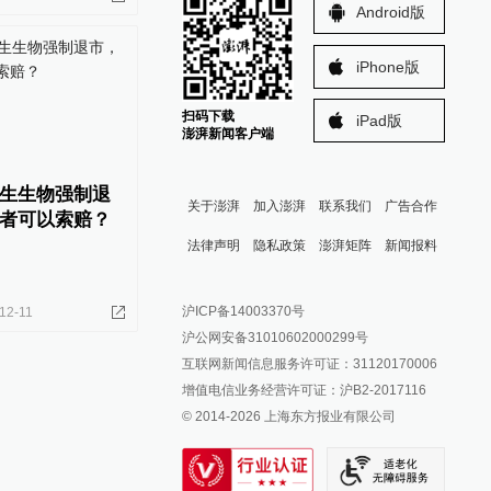
Android版
iPhone版
扫码下载
iPad版
澎湃新闻客户端
生生物强制退
关于澎湃
加入澎湃
联系我们
广告合作
者可以索赔？
法律声明
隐私政策
澎湃矩阵
新闻报料
报料热线: 021-962866
澎湃新闻微博
沪ICP备14003370号
12-11
报料邮箱: news@thepaper.cn
澎湃新闻公众号
沪公网安备31010602000299号
澎湃新闻抖音号
互联网新闻信息服务许可证：31120170006
派生万物开放平台
增值电信业务经营许可证：沪B2-2017116
© 2014-
2026
上海东方报业有限公司
IP SHANGHAI
SIXTH TONE