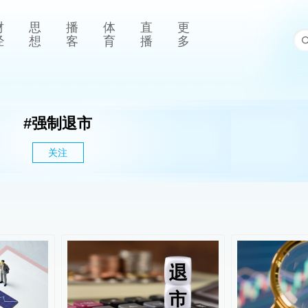
财
思
播
体
直
更
经
想
客
育
播
多
#
强制退市
关注