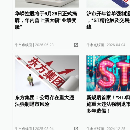
华嵘控股将于6月26日正式摘
沪市开年首单强制
牌，年内曾上演大幅"业绩变
，*ST精伦触及交
脸"
线
牛市点线面
2026-06-23
牛市点线面
2026-04-04
东方集团：公司存在重大违
新规后首家！*ST
法强制退市风险
施重大违法强制退
多年造假！
牛市点线面
2025-03-04
牛市点线面
2024-12-25