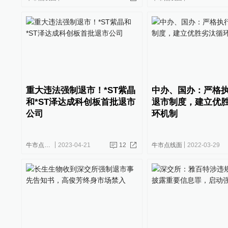
重大违法强制退市！*ST紫晶
中办、国办：严格
和*ST泽达成科创板首批退市
退市制度，建立优
公司
环机制
牛市点线面
2023-04-21
12
牛市点线面
2022-03-29