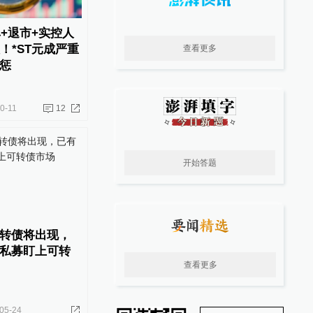
单+退市+实控人
！*ST元成严重
查看更多
惩
0-11
12
开始答题
转债将出现，
私募盯上可转
查看更多
05-24