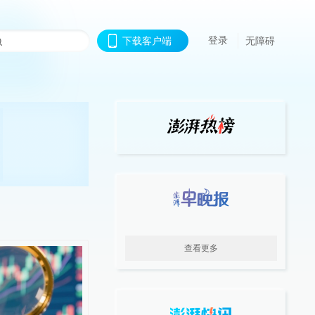
登录
下载客户端
无障碍
查看更多