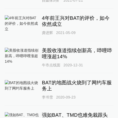
自媒体刘旷
2021-07-21
4年前王兴对BAT的评价，如今
依然成立
龚进辉
2021-05-09
美股收涨道指续创新高，哔哩哔
哩涨超14%
牛市点线面
2020-12-31
BAT的地图战火烧到了网约车服
务上
李书雪
2020-09-23
强如BAT、TMD也难免栽跟头