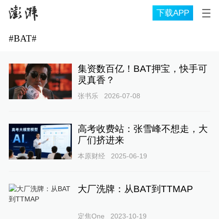
下载APP
#
BAT
#
集资数百亿！BAT押宝，快手可
灵真香？
张书乐
2026-07-08
高考收费站：张雪峰不想走，大
厂们挤进来
本原财经
2025-06-19
大厂洗牌：从BAT到TTMAP
定焦One
2023-10-19