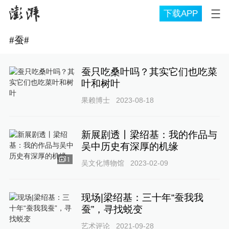
下载APP
#
蚕
#
蚕只吃桑叶吗？其实它们也吃菜
叶和树叶
果赖博士
2023-08-18
新展剧透丨梁绍基：我的作品与
吴中历史有深厚的机缘
1
吴文化博物馆
2023-02-09
现场|梁绍基：三十年“蚕我我
蚕”，寻找蜕变
艺术评论
2021-09-28