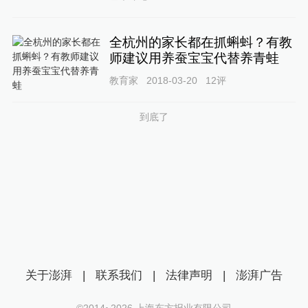
全杭州的家长都在抓蝌蚪？有教
师建议用养蚕宝宝代替养青蛙
教育家
2018-03-20
12
评
到底了
关于澎湃
|
联系我们
|
法律声明
|
澎湃广告
©2014~
2026
上海东方报业有限公司