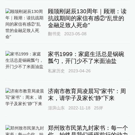
顾颉刚诞辰130周年｜顾潮：读
抗战期间的家信有感②“乱世的
金融足致人死命”
翻书党
2023-05-08
家书1999：家庭生活总是锅碗
瓢勺，开门少不了米面油盐
私家历史
2023-04-26
济南市教育局凌晨写“家书”：周
末，请学子及家长“静”下来
澎湃山东
2022-11-18
25
评
郑州致市民第九封家书：每一个
你，始终是我们砥砺前行的动力