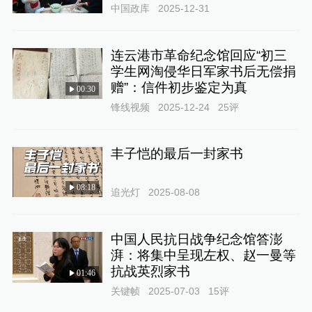
中国政库
2025-12-31
连云港市革命纪念馆回应“初三
学生网淘侵华日军家书后无偿捐
赠”：信件初步鉴定为真
00:30
锋线视频
2025-12-24
25
评
丰子恺的最后一封家书
08:18
追光灯
2025-08-08
中国人民抗日战争纪念馆答澎
湃：将集中呈现左权、赵一曼等
抗战英烈家书
01:46
关键帧
2025-07-03
15
评