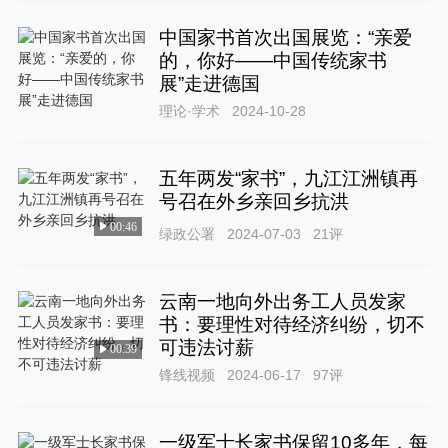
中国家书首次出国展览：“亲爱
的，你好——中国传统家书
展”走进德国
理论·学术
2024-10-28
五年两发“家书”，九江江洲镇再
号召在外乡亲回乡抗洪
00:46
绿政公署
2024-07-03
21
评
云南一地向外出务工人员发家
书：要理性对待经济纠纷，切不
可违法讨薪
00:39
锋线视频
2024-06-17
97
评
一级军士长家书保留10多年，每