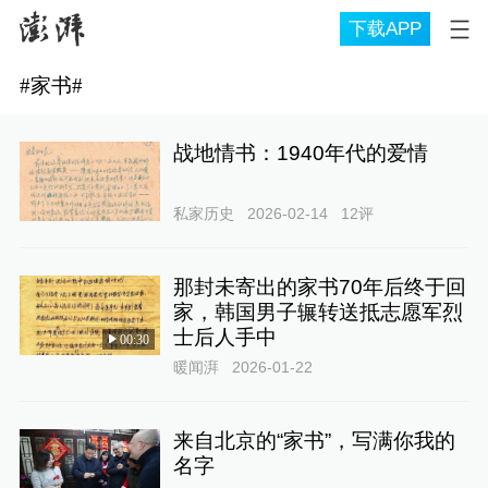
下载APP
#
家书
#
战地情书：1940年代的爱情
私家历史
2026-02-14
12
评
那封未寄出的家书70年后终于回
家，韩国男子辗转送抵志愿军烈
士后人手中
00:30
暖闻湃
2026-01-22
来自北京的“家书”，写满你我的
名字