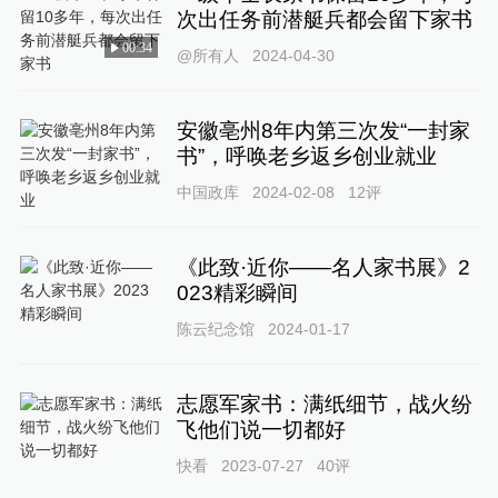
次出任务前潜艇兵都会留下家书
00:34
@所有人
2024-04-30
安徽亳州8年内第三次发“一封家
书”，呼唤老乡返乡创业就业
中国政库
2024-02-08
12
评
《此致·近你——名人家书展》2
023精彩瞬间
陈云纪念馆
2024-01-17
志愿军家书：满纸细节，战火纷
飞他们说一切都好
快看
2023-07-27
40
评