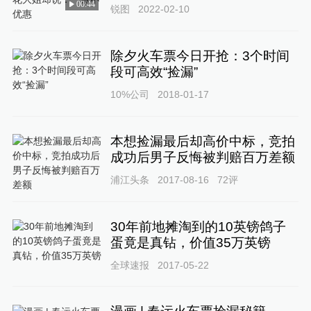
00:44
锐图
2022-02-10
除夕火车票今日开抢：3个时间
段可高效“捡漏”
10%公司
2018-01-17
本想捡漏最后却高价中标，竞拍
成功后男子反悔被判赔百万差额
浦江头条
2017-08-16
72
评
30年前地摊淘到的10英镑鸽子
蛋竟是真钻，价值35万英镑
全球速报
2017-05-22