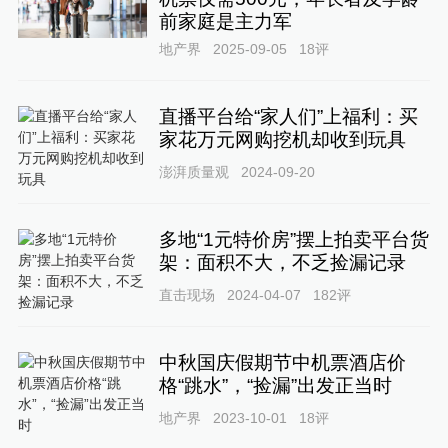
前家庭是主力军
地产界
2025-09-05
18
评
直播平台给“家人们”上福利：买
家花万元网购挖机却收到玩具
澎湃质量观
2024-09-20
多地“1元特价房”摆上拍卖平台货
架：面积不大，不乏捡漏记录
直击现场
2024-04-07
182
评
中秋国庆假期节中机票酒店价
格“跳水”，“捡漏”出发正当时
地产界
2023-10-01
18
评