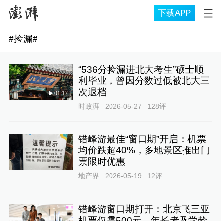
下载APP
#
捡漏
#
“536分捡漏进北大考生”硕士顺
利毕业，曾因分数过低被北大三
次退档
01:17
时政湃
2026-05-27
128
评
错峰游最佳“窗口期”开启：机票
均价跌超40%，多地景区推出门
票限时优惠
地产界
2026-05-19
12
评
错峰游窗口期打开：北京飞三亚
机票仅需500元，年长者及学龄