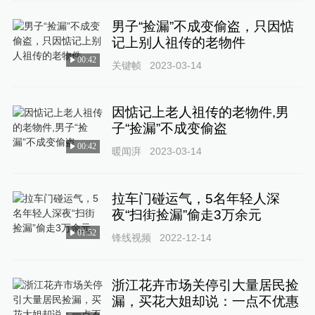
男子“捡漏”不成变偷盗，只因惦
记上别人祖传的老物件
00:42
关键帧
2023-03-14
因惦记上老人祖传的老物件,男
子“捡漏”不成变偷盗
00:42
暖闻湃
2023-03-14
拉车门碰运气，5名年轻人深
夜“扫街捡漏”偷走3万余元
01:52
锋线视频
2022-12-14
浙江花卉市场关停引大量居民捡
漏，买花大姐却说：一点不优惠