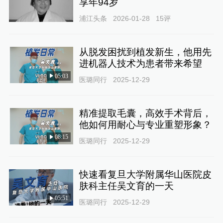
享年94岁
浦江头条
2026-01-28
15
评
从脱发困扰到植发新生，他用先
进机器人技术为患者带来希望
05:03
医璐同行
2025-12-29
精准提取毛囊，高效手术背后，
他如何用耐心与专业重塑形象？
08:15
医璐同行
2025-12-29
快速看复旦大学附属华山医院皮
肤科主任吴文育的一天
05:51
医璐同行
2025-12-29