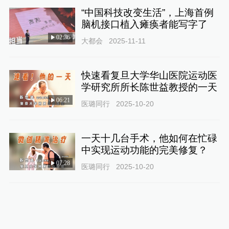
“中国科技改变生活”，上海首例
脑机接口植入瘫痪者能写字了
02:36
大都会
2025-11-11
快速看复旦大学华山医院运动医
学研究所所长陈世益教授的一天
06:21
医璐同行
2025-10-20
一天十几台手术，他如何在忙碌
中实现运动功能的完美修复？
07:28
医璐同行
2025-10-20
从清晨查房到高效手术，他用创
新与专业助力患者重返赛场
08:51