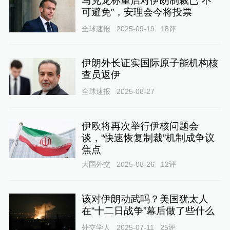
马克龙称重启对伊朗制裁已“不
可避免”，安理会今将投票
全球速报
2025-09-19
18
评
伊朗外长证实国际原子能机构核
查员返伊
全球速报
2025-08-27
伊欧将再次举行伊核问题会
谈，“快速恢复制裁”机制成争议
焦点
大国外交
2025-08-26
12
评
该对伊朗动武吗？美国犹太人
在“十二日战争”幕后做了些什么
外交学人
2025-07-11
25
评