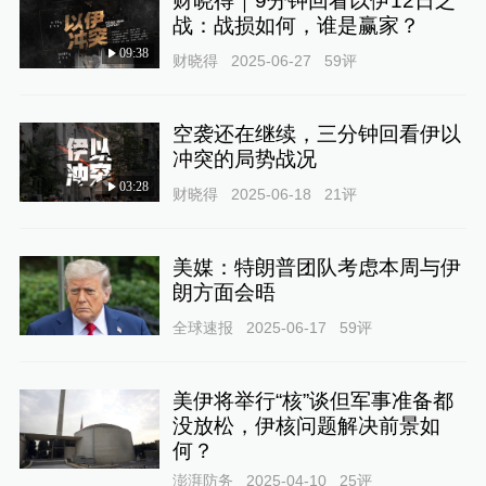
财晓得｜9分钟回看以伊12日之
战：战损如何，谁是赢家？
09:38
财晓得
2025-06-27
59
评
空袭还在继续，三分钟回看伊以
冲突的局势战况
03:28
财晓得
2025-06-18
21
评
美媒：特朗普团队考虑本周与伊
朗方面会晤
全球速报
2025-06-17
59
评
美伊将举行“核”谈但军事准备都
没放松，伊核问题解决前景如
何？
澎湃防务
2025-04-10
25
评