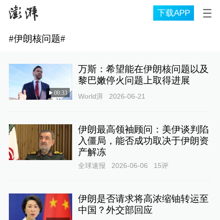
下载APP
#
伊朗核问题
#
万斯：希望能在伊朗核问题以及
黎巴嫩停火问题上取得进展
00:33
World湃
2026-06-21
伊朗最高领袖顾问：美伊谈判陷
入僵局，能否成功取决于伊朗资
产解冻
全球速报
2026-06-06
15
评
伊朗是否请求将高浓缩铀转运至
中国？外交部回应