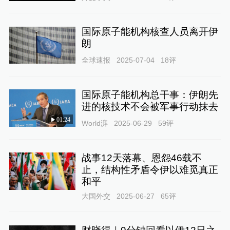
国际原子能机构核查人员离开伊
朗
全球速报
2025-07-04
18
评
国际原子能机构总干事：伊朗先
进的核技术不会被军事行动抹去
01:24
World湃
2025-06-29
59
评
战事12天落幕、恩怨46载不
止，结构性矛盾令伊以难觅真正
和平
大国外交
2025-06-27
65
评