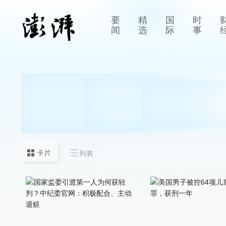
要
精
国
时
闻
选
际
事
卡片
列表