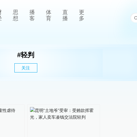
财
思
播
体
直
更
经
想
客
育
播
多
#
轻判
关注