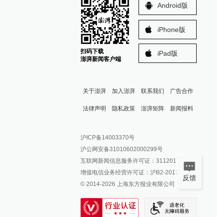
Android版
iPhone版
扫码下载
iPad版
澎湃新闻客户端
关于澎湃
加入澎湃
联系我们
广告合作
法律声明
隐私政策
澎湃矩阵
新闻报料
报料热线: 021-962866
澎湃新闻微博
沪ICP备14003370号
报料邮箱: news@thepaper.cn
澎湃新闻公众号
沪公网安备31010602000299号
澎湃新闻抖音号
互联网新闻信息服务许可证：31120170006
派生万物开放平台
增值电信业务经营许可证：沪B2-2017116
反馈
© 2014-
2026
上海东方报业有限公司
IP SHANGHAI
SIXTH TONE