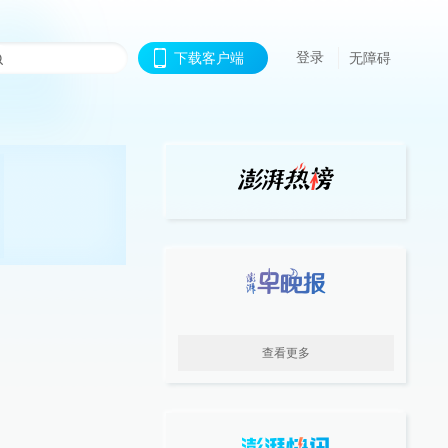
登录
下载客户端
无障碍
查看更多