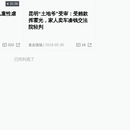
01:06
儿童性虐
昆明“土地爷”受审：受贿款
挥霍光，家人卖车凑钱交法
院轻判
320
直击现场
2018-05-30
18
已经到底了