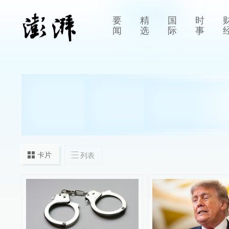
要
精
国
时
闻
选
际
事
卡片
列表