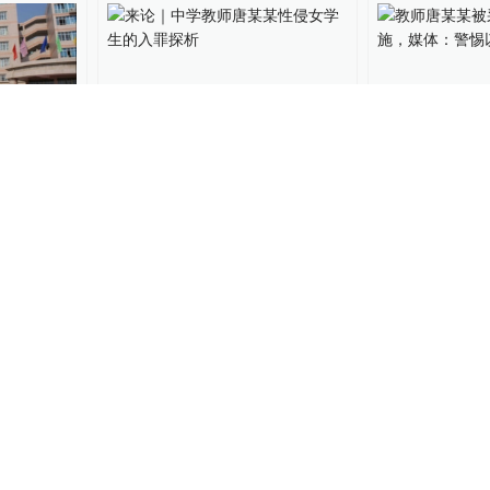
通报：教
来论｜中学教师唐某某性侵
教师唐某某被
女学生的入罪探析
措施，媒体：
名的强迫
166
一号专案
2025-02-12
47
舆论场
2025-02-
00:19
00:33
师被举报
一中学教师被举报性侵学
一中学教师被