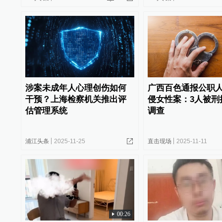
涉案未成年人心理创伤如何
广西百色通报公职
干预？上海检察机关推出评
侵女性案：3人被刑
估管理系统
调查
浦江头条
2025-11-25
直击现场
2025-11-11
00:26