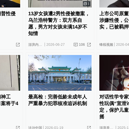
1
朗普性侵
13岁女孩遭2男性侵被撤案，
上市公司原董
乌兰浩特警方：双方系自
涉嫌性侵，公
愿，男方对女孩未满14岁不
实，已被羁押
知情
澎湃内蒙古
2026-06-27
106
锋线视频
2026-04
精神工
最高检：完善低龄未成年人
对话性学专家
案将于4
严重暴力犯罪核准追诉机制
性玩偶“宣泄
定，保护儿童
摇
法治中国
2026-01-19
澎湃质量观
2025-1