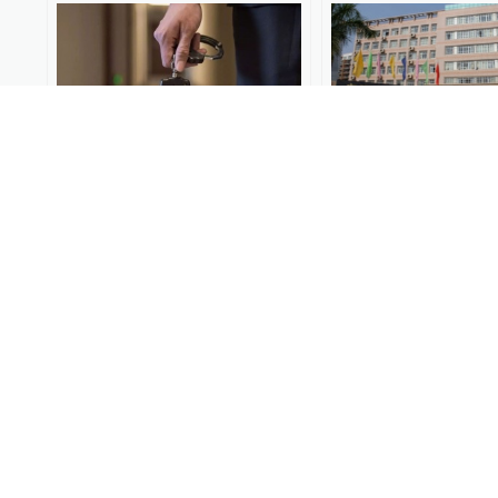
严惩性侵犯罪！去年检察机
广西大学附属中学
关起诉强奸犯罪3.8万余人
师郑某某被开除
法治中国
2025-02-20
直击现场
2025-02-15
法治课｜涉嫌性侵学生已被
广西百色一中学教