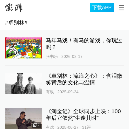
下载APP
#
卓别林
#
马年马戏！有马的游戏，你玩过
吗？
张书乐
2026-02-17
《卓别林：流浪之心》：含泪微
笑背后的文化与温情
有戏
2025-09-24
《淘金记》全球同步上映：100
年后它依然“生逢其时”
2
有戏
2025-06-27
31
评