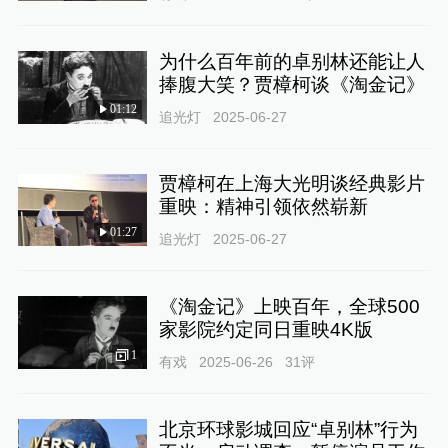
为什么百年前的卓别林还能让人
捧腹大笑？贾樟柯谈《淘金记》
01:12
追光灯
2025-06-27
贾樟柯在上海大光明谈经典影片
重映：精神引领依然崭新
01:27
追光灯
2025-06-27
《淘金记》上映百年，全球500
家影院约定同日重映4K版
1
有戏
2025-06-26
31
评
北京环球影城回应“卓别林”行为