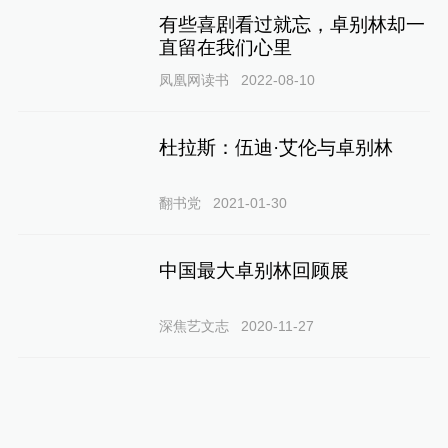
有些喜剧看过就忘，卓别林却一
直留在我们心里
凤凰网读书
2022-08-10
杜拉斯：伍迪·艾伦与卓别林
翻书党
2021-01-30
中国最大卓别林回顾展
深焦艺文志
2020-11-27
有哪些影视作品是“神仙选角”？