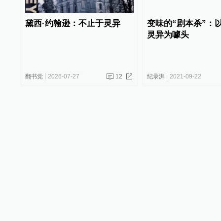
黛西·约翰逊：不止于灵异
变味的“剧本杀”：
灵异为噱头
翻书党
2026-07-27
12
纪录湃
2021-09-22