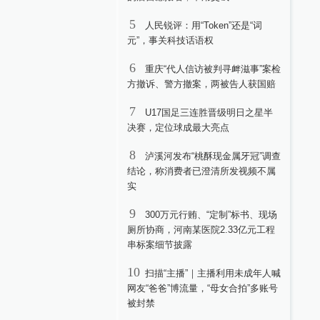
5
人民锐评：用“Token”还是“词
元”，事关科技话语权
6
重庆“代人信访被判寻衅滋事”案检
方撤诉、警方撤案，两被告人获国赔
7
U17国足三连胜晋级明日之星半
决赛，定位球成最大亮点
8
泸溪河发布“桃酥现金属牙冠”调查
结论，称消费者已澄清所发视频不属
实
9
300万元行贿、“定制”标书、现场
厕所协商，河南某医院2.33亿元工程
串标案细节披露
10
扫描“主播”｜主播利用未成年人喊
网友“爸爸”博流量，“母女合拍”多账号
被封禁