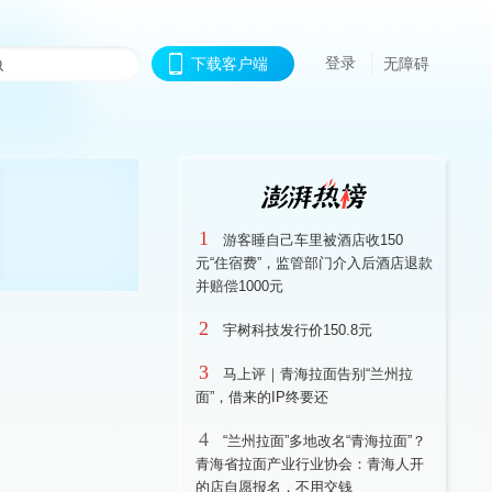
登录
下载客户端
无障碍
1
游客睡自己车里被酒店收150
元“住宿费”，监管部门介入后酒店退款
并赔偿1000元
2
宇树科技发行价150.8元
3
马上评｜青海拉面告别“兰州拉
面”，借来的IP终要还
4
“兰州拉面”多地改名“青海拉面”？
青海省拉面产业行业协会：青海人开
的店自愿报名，不用交钱