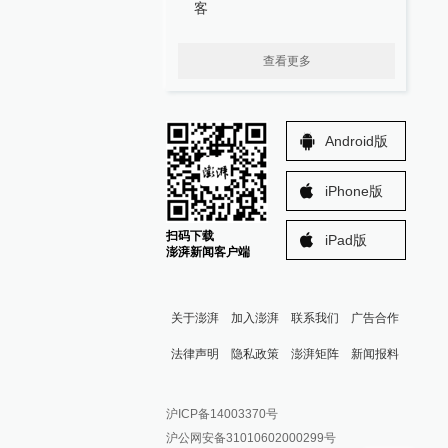
客
查看更多
Android版
iPhone版
扫码下载
iPad版
澎湃新闻客户端
关于澎湃
加入澎湃
联系我们
广告合作
法律声明
隐私政策
澎湃矩阵
新闻报料
报料热线: 021-962866
澎湃新闻微博
沪ICP备14003370号
报料邮箱: news@thepaper.cn
澎湃新闻公众号
沪公网安备31010602000299号
澎湃新闻抖音号