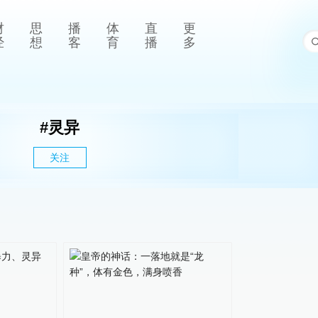
财
思
播
体
直
更
经
想
客
育
播
多
#
灵异
关注