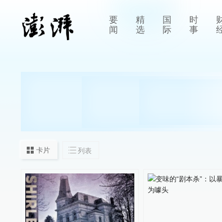
要
精
国
时
闻
选
际
事
卡片
列表