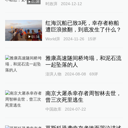
01:08
时政湃
2024-12-12
红海沉船已致3死，幸存者称船
遭巨浪掀翻，到底发生了什么？
01:34
World湃
2024-11-26
15
评
雅康高速隧间桥垮塌，和泥石流
一起坠落的人
澎湃人物
2024-08-08
69
评
南京大屠杀幸存者周智林去世，
曾三次死里逃生
中国政库
2024-07-22