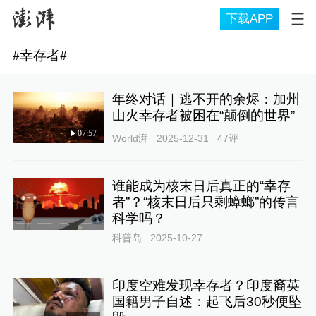
下载APP
#
幸存者
#
年终对话｜逃不开的余烬：加州
山火幸存者被困在“颠倒的世界”
07:57
World湃
2025-12-31
47
评
谁能成为核末日后真正的“幸存
者”？“核末日后只剩蟑螂”的传言
科学吗？
科普岛
2025-10-27
印度空难发现幸存者？印度裔英
国籍男子自述：起飞后30秒便坠