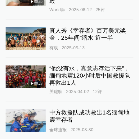
毁
00:35
World湃
2025-06-12
25
评
真人秀《幸存者》百万美元奖
金，25年间“缩水”近一半
有戏
2025-05-13
“他没有水，靠意志存活下来”，
缅甸地震120小时后中国救援队
再救出1人
00:28
关键帧
2025-04-02
12
评
中方救援队成功救出1名缅甸地
震幸存者
全球速报
2025-03-30