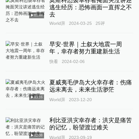
莫斯科恐袭幸存者掩面哭泣讲述
逃生经历：恐怖画面一直挥之不
去
01:44
World湃
2024-03-25
25
评
早安·世界｜土叙大地震一周
年，幸存者努力重建新生活
快看
2024-02-06
夏威夷毛伊岛大火幸存者：伤痛
远未离去，未来生活渺茫
03:16
World湃
2023-12-20
利比亚洪灾幸存者：洪灾是痛苦
的记忆，盼望渡过难关
02:08
World湃
2023-09-19