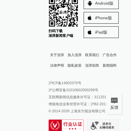
Android版
iPhone版
扫码下载
iPad版
澎湃新闻客户端
关于澎湃
加入澎湃
联系我们
广告合作
法律声明
隐私政策
澎湃矩阵
新闻报料
报料热线: 021-962866
澎湃新闻微博
沪ICP备14003370号
报料邮箱: news@thepaper.cn
澎湃新闻公众号
沪公网安备31010602000299号
澎湃新闻抖音号
互联网新闻信息服务许可证：31120170006
派生万物开放平台
增值电信业务经营许可证：沪B2-2017116
反馈
© 2014-
2026
上海东方报业有限公司
IP SHANGHAI
SIXTH TONE