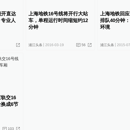
能开直达
上海地铁16号线将开行大站
上海地铁回应
？专业人
车，单程运行时间缩短约12
排队40分钟
分钟
环境
浦江头条
2016-03-19
56
浦江头条
2015-07
轨交16
换成6节
103