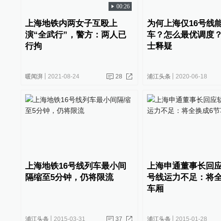
00:26
上海地铁内两女子互殴上
为何上海仅16号线
演“全武行”，警方：两人已
车？怎么最优调度
行拘
士释疑
暖闻湃
2021-08-24
28
浦江头条
2020-06-18
上海地铁16号线列车最小间
上海申通董事长回应
隔缩至5分钟，仍将限流
号线运力不足：将全
车厢
浦江头条
2015-03-31
37
浦江头条
2015-01-28