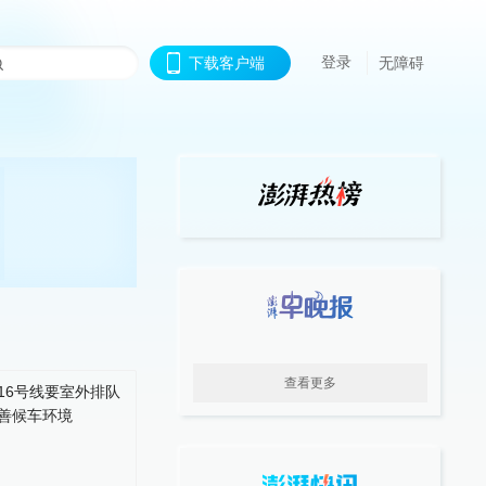
登录
下载客户端
无障碍
查看更多