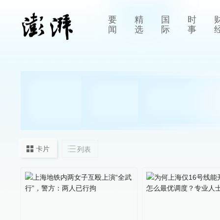
要
精
国
时
闻
选
际
事
卡片
列表