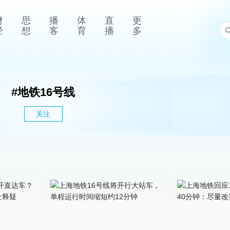
财
思
播
体
直
更
经
想
客
育
播
多
#
地铁16号线
关注