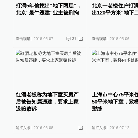
打洞5年偷挖出“地下两层”，
北京一老楼住户打洞
北京“最牛违建”业主被刑拘
出120平方米“地下
直击现场
2018-05-07
31
直击现场
2018-05-06
红酒老板称为地下室买房产
上海市中心75平米
后被告知属违建，要求上家
50平米地下室，致
退赔败诉
裂缝
浦江头条
2016-08-08
浦江头条
2016-07-12