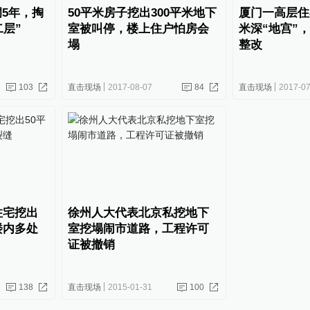
5年，掏
50平米房子挖出300平米地下
厦门一高层住
二层”
室被叫停，楼上住户怕房会
米深“地宫”
塌
整改
103
直击现场
2017-08-07
84
直击现场
2017-07
住宅挖出
徐州人大代表北京私挖地下
楼内多处
室挖塌闹市道路，工程许可
证被撤销
138
直击现场
2015-01-31
100