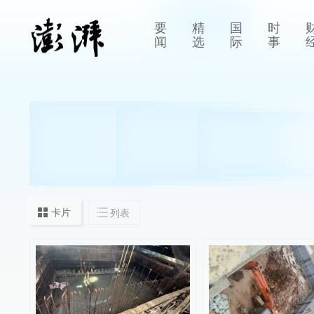
要
精
国
时
闻
选
际
事
卡片
列表