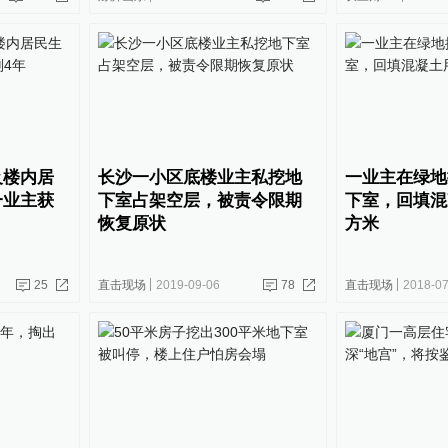
及楼内居
长沙一小区底楼业主私挖地
一业主在绿地
一业主获
下室占架空层，被责令限期
下室，回填混
恢复原状
方米
25
直击现场
2019-09-06
78
直击现场
2018-07