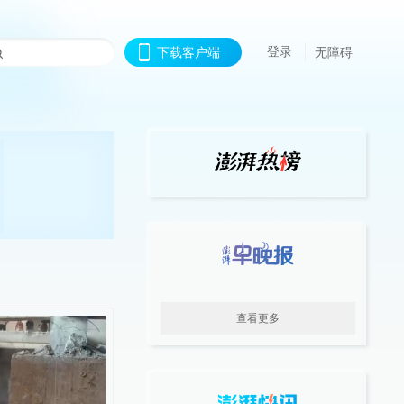
登录
下载客户端
无障碍
查看更多