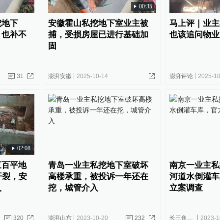
00:35
挖地下
安徽霍山私挖地下室业主被
马上评｜业主
，也补不
捕，受损房屋已进行基础加
也该追问物业
固
31
澎湃安徽
2025-10-14
澎湃评论
2025-10
02:08
三百平地
青岛一业主私挖地下室破坏
南京一业主私
开裂，安
高楼承重，被投诉一年还在
河道水倒灌车
入
挖，城管介入
立案调查
320
澎湃山东
2023-10-20
232
长三角政商
2023-1