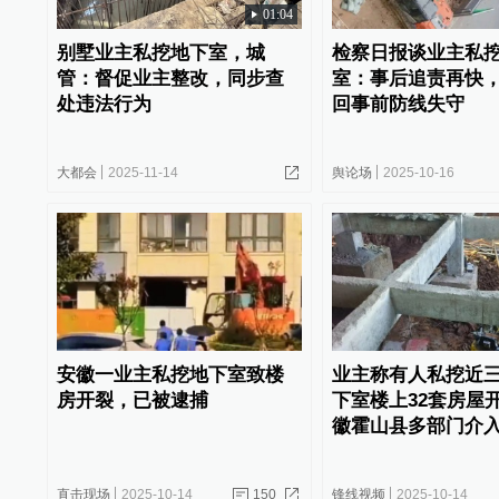
01:04
别墅业主私挖地下室，城
检察日报谈业主私
管：督促业主整改，同步查
室：事后追责再快
处违法行为
回事前防线失守
大都会
2025-11-14
舆论场
2025-10-16
安徽一业主私挖地下室致楼
业主称有人私挖近
房开裂，已被逮捕
下室楼上32套房屋
徽霍山县多部门介
直击现场
2025-10-14
150
锋线视频
2025-10-14