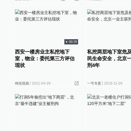
00:39
西安一楼房业主私挖地下
私挖两层地下室危
室，物业：委托第三方评估
民生命安全，北京
现状
刑4年
锋线视频
2021-04-29
一号专案
2019-11-26