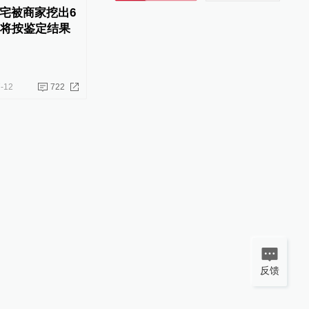
宅被商家挖出6
，将按鉴定结果
-12
722
反馈