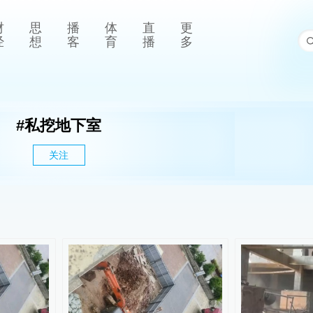
财
思
播
体
直
更
经
想
客
育
播
多
#
私挖地下室
关注