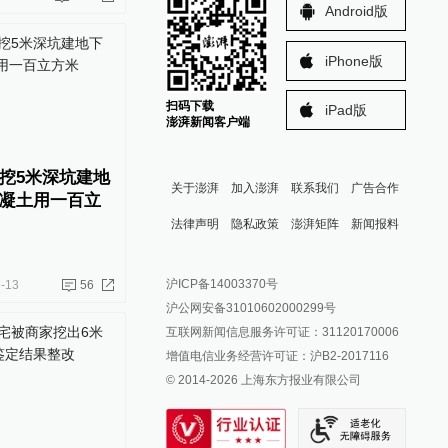
Android版
iPhone版
扫码下载
iPad版
澎湃新闻客户端
挖5米深坑建地
关于澎湃
加入澎湃
联系我们
广告合作
凝土用一百立
法律声明
隐私政策
澎湃矩阵
新闻报料
报料热线: 021-962866
澎湃新闻微博
沪ICP备14003370号
-13
56
报料邮箱: news@thepaper.cn
澎湃新闻公众号
沪公网安备31010602000299号
澎湃新闻抖音号
互联网新闻信息服务许可证：31120170006
派生万物开放平台
增值电信业务经营许可证：沪B2-2017116
© 2014-
2026
上海东方报业有限公司
IP SHANGHAI
SIXTH TONE