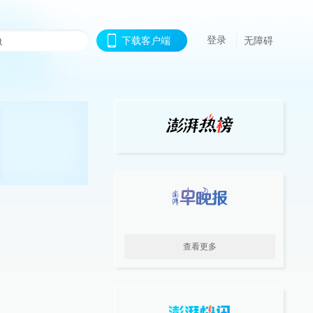
登录
下载客户端
无障碍
查看更多