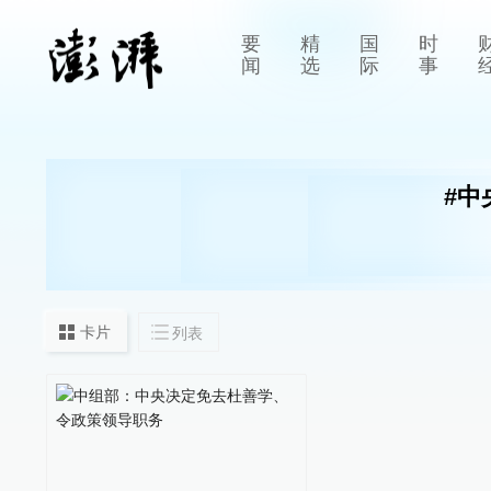
要
精
国
时
闻
选
际
事
#
中
卡片
列表