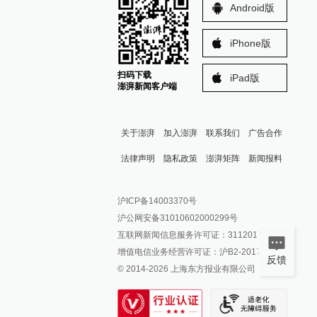
Android版
iPhone版
扫码下载
iPad版
澎湃新闻客户端
关于澎湃
加入澎湃
联系我们
广告合作
法律声明
隐私政策
澎湃矩阵
新闻报料
报料热线: 021-962866
澎湃新闻微博
沪ICP备14003370号
报料邮箱: news@thepaper.cn
澎湃新闻公众号
沪公网安备31010602000299号
澎湃新闻抖音号
互联网新闻信息服务许可证：31120170006
派生万物开放平台
增值电信业务经营许可证：沪B2-2017116
反馈
© 2014-
2026
上海东方报业有限公司
IP SHANGHAI
SIXTH TONE