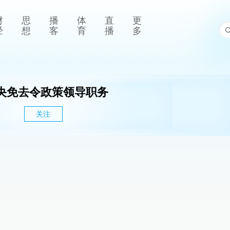
财
思
播
体
直
更
经
想
客
育
播
多
央免去令政策领导职务
关注