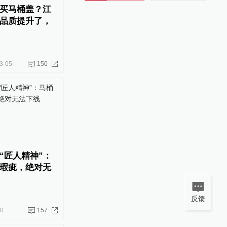
买马桶盖？江
品质提升了，
3-05
150
“匠人精神”：
瑕疵，绝对无
反馈
20
157