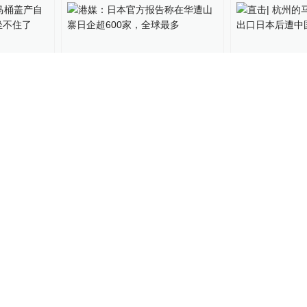
的马桶盖
港媒：日本官方报告称在华
直击| 杭州
造业大佬
遭山寨日企超600家，全球最
光，出口日本
多
疯抢
172
财经上下游
2015-03-14
72
快看
2015-03-10
撕鬼子类
委员刘明康“现身说法”：西
中国游客春节