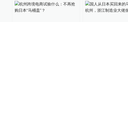
杭州跨境电商试验什么：不
国人从日本买回来
再抢购日本“马桶盖”？
产自杭州，浙江制
坐不住了
自贸区连线
2015-03-15
125
长三角政商
2015-03-15
商务部官员再谈赴日抢购马
中国驻日大使谈手