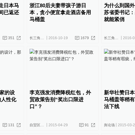
走日本马
浙江80后夫妻带孩子游日
为什么到国外
间已返还
本，贪小便宜拿走酒店备用
苏省委书记：
马桶盖
就能紧俏
351
长三角政商
2016-10-19
1679
长三角政商
2016-0
人家的设
李克强发消费降税红包，外
新华社赞日本
的人性化
贸政策告别“奖出口限进
马桶盖等稍有
口”？
法下线
131
自贸区连线
2015-04-29
91
舆论场
2015-03-