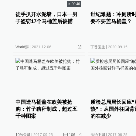
00:46
徒手扒开水泥墙，日本一男
世纪难题：冲厕所
子盗窃17个马桶盖后被捕
要不要盖马桶盖？
World湃
2021-12-06
丁香医生
2020-09-15
中国造马桶盖在欧美被抢
质检总局局长回应“
购：竹子秸秆制成，超过五
热”：从国外往回背
千种图案
的在减少
10%公司
2017-09-25
106
法治中国
2017-06-25