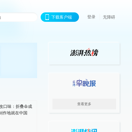
登录
下载客户端
无障碍
查看更多