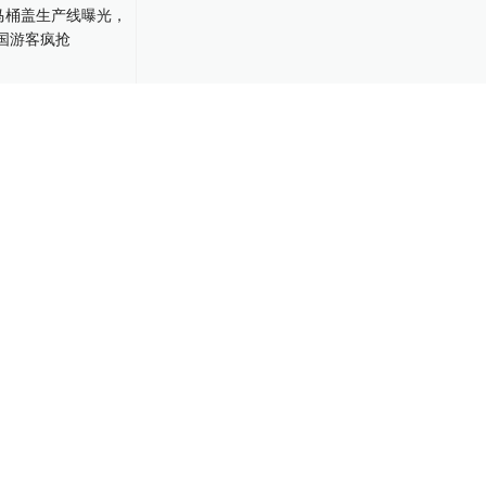
14
的马桶盖生产线曝
后遭中国游客
1237
赴日扫货排行