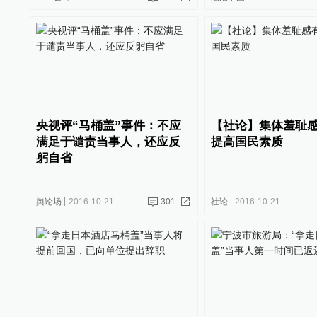
央视评“马桶盖”事件：不应
【社论】集体羞耻
满足于谴责当事人，还应反
提高国民素质
躬自省
舆论场
2016-10-21
301
社论
2016-10-21