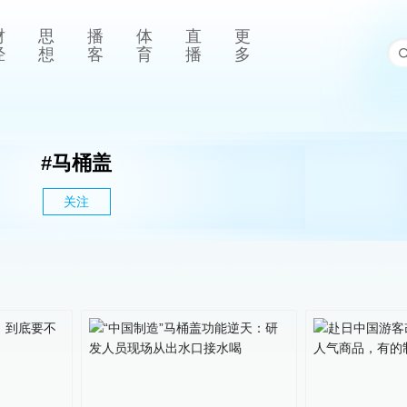
财
思
播
体
直
更
经
想
客
育
播
多
#
马桶盖
关注