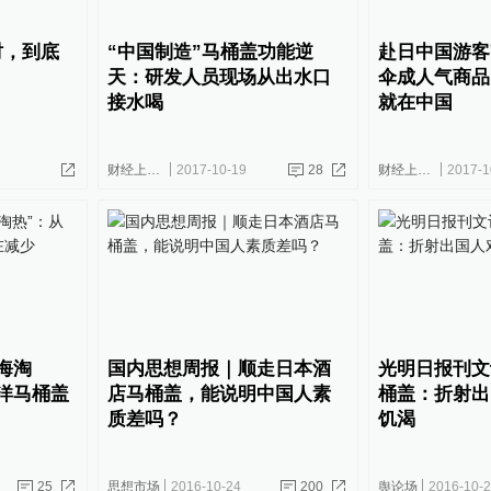
时，到底
“中国制造”马桶盖功能逆
赴日中国游客
天：研发人员现场从出水口
伞成人气商品
接水喝
就在中国
财经上下游
2017-10-19
28
财经上下游
2017-1
海淘
国内思想周报｜顺走日本酒
光明日报刊文
洋马桶盖
店马桶盖，能说明中国人素
桶盖：折射出
质差吗？
饥渴
25
思想市场
2016-10-24
200
舆论场
2016-10-