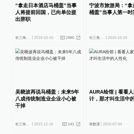
“拿走日本酒店马桶盖”当事
宁波市旅游局：“拿
人将提前回国，已向单位提
桶盖”当事人第一时
出辞职
长三角政商
2016-10-20
2480
长三角政商
2016-10-19
吴晓波再说马桶盖：未来5年
AURA绘馆 | 看看
八成传统制造业企业小心被
计，那才叫生活中
干掉
长三角政商
2015-12-16
141
美数课
2015-07-04