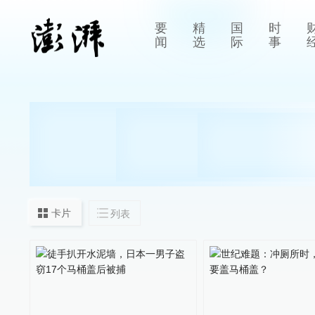
要
精
国
时
闻
选
际
事
卡片
列表