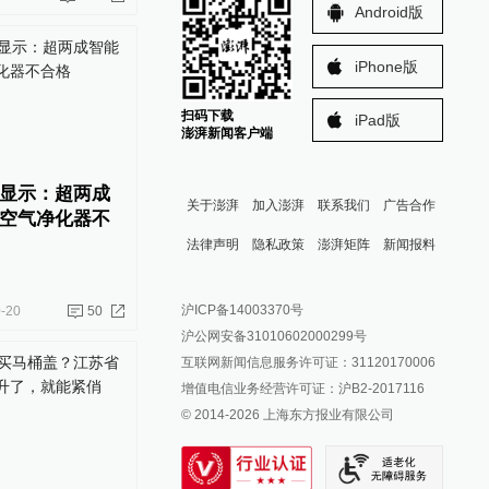
Android版
iPhone版
扫码下载
iPad版
澎湃新闻客户端
显示：超两成
关于澎湃
加入澎湃
联系我们
广告合作
空气净化器不
法律声明
隐私政策
澎湃矩阵
新闻报料
报料热线: 021-962866
澎湃新闻微博
沪ICP备14003370号
-20
50
报料邮箱: news@thepaper.cn
澎湃新闻公众号
沪公网安备31010602000299号
澎湃新闻抖音号
互联网新闻信息服务许可证：31120170006
派生万物开放平台
增值电信业务经营许可证：沪B2-2017116
© 2014-
2026
上海东方报业有限公司
IP SHANGHAI
SIXTH TONE