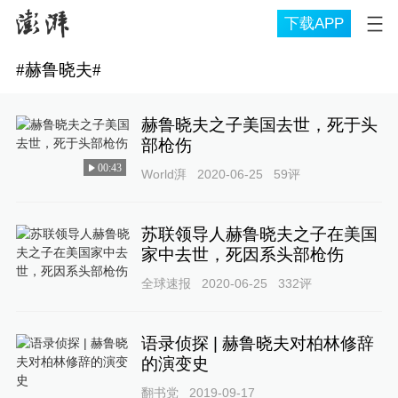
下载APP
#
赫鲁晓夫
#
赫鲁晓夫之子美国去世，死于头
部枪伤
00:43
World湃
2020-06-25
59
评
苏联领导人赫鲁晓夫之子在美国
家中去世，死因系头部枪伤
全球速报
2020-06-25
332
评
语录侦探 | 赫鲁晓夫对柏林修辞
的演变史
翻书党
2019-09-17