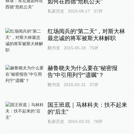
如何在西德“危机公关”
私家历史
2015-08-17
37
评
红场阅兵的“第二天”，对斯大林
最忠诚的将军被斯大林解职
翻书党
2015-05-18
75
评
赫鲁晓夫为什么要在“秘密报
告”中引用列宁“遗嘱”？
翻书党
2015-03-31
37
评
国王班底｜马林科夫：扶不起来
的“后主”
私家历史
2015-03-31
78
评