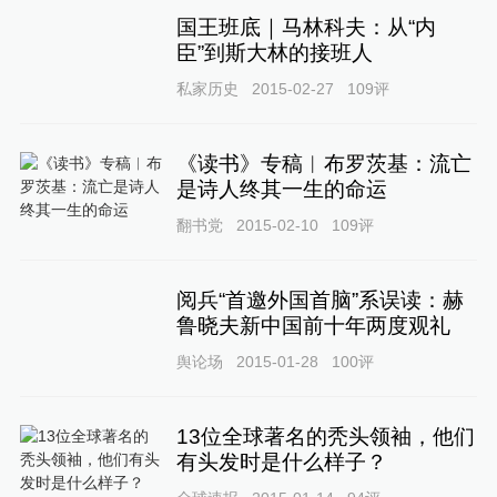
国王班底｜马林科夫：从“内
臣”到斯大林的接班人
私家历史
2015-02-27
109
评
《读书》专稿︱布罗茨基：流亡
是诗人终其一生的命运
翻书党
2015-02-10
109
评
阅兵“首邀外国首脑”系误读：赫
鲁晓夫新中国前十年两度观礼
舆论场
2015-01-28
100
评
13位全球著名的秃头领袖，他们
有头发时是什么样子？