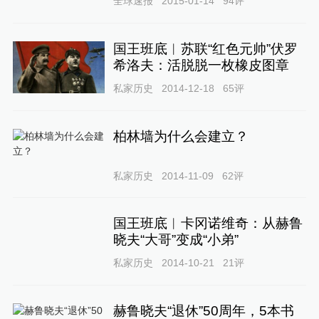
全球速报
2015-01-14
94
评
国王班底︱苏联“红色元帅”伏罗
希洛夫：活脱脱一枚橡皮图章
私家历史
2014-12-18
65
评
柏林墙为什么会建立？
私家历史
2014-11-09
62
评
国王班底︱卡冈诺维奇：从赫鲁
晓夫“大哥”变成“小弟”
私家历史
2014-10-21
21
评
赫鲁晓夫“退休”50周年，5本书