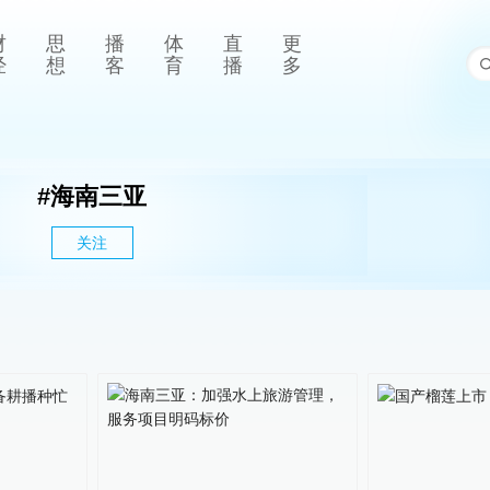
财
思
播
体
直
更
经
想
客
育
播
多
#
海南三亚
关注