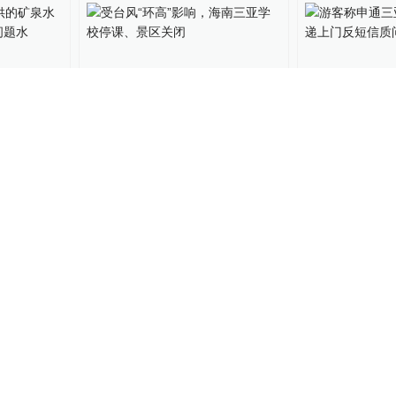
00:58
提供的矿
受台风“环高”影响，海南三
游客称申通三
：将送检
亚学校停课、景区关闭
送快递上门反
诉后送到
直击现场
2020-11-14
澎湃质量观
2020-1
01:57
业，成中
亲历三亚旅游：景点演出场
海南三亚：中