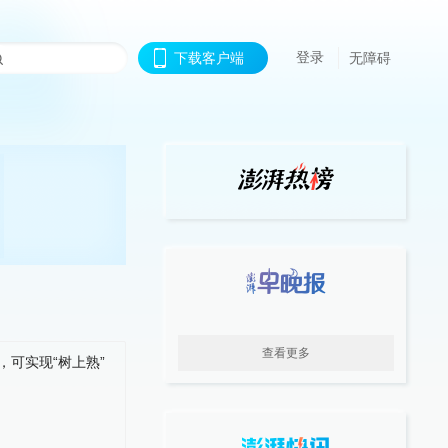
登录
下载客户端
无障碍
查看更多