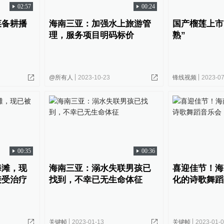
02:57
00:24
菜备耕播
海南三亚：加强水上旅游管
国产榴莲上市
理，服务项目明码标价
熟”
@所有人
2023-10-23
锋线视频
2023-07
00:35
00:36
海滩，现
海南三亚：溺水失联男孩已
喜迎佳节！海
接受治疗
找到，不幸已无生命体征
化的诗歌舞蹈
关键帧
2023-01-13
关键帧
2023-01-