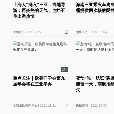
上海人“涌入”三亚，当地导
海南三亚乘火车离
游：再炎热的天气，也挡不
需提供两次核酸阴
住出游热情
关键帧
2022-07-05
@所有人
2022-05-04
1
重点关注｜欧美同学会第九
变动“唯一航班”致
届年会将在三亚举办
滞留一天，南航拒
失
上海市欧美同学会
2021-11-21
锋线视频
2021-10-08