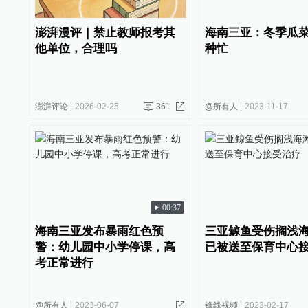
澎湃漫评｜禁止教师报考其
海南三亚：冬季瓜
他单位，合理吗
种忙
澎湃评论
2026-02-25
361
@所有人
2023-11-17
00:37
海南三亚发布暴雨红色预
三亚鲸鱼受伤搁浅
警：幼儿园中小学停课，高
已被送至保育中心
考正常进行
@所有人
2023-06-07
锋线视频
2023-02-17