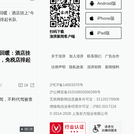
Android版
iPhone版
扫码下载
iPad版
澎湃新闻客户端
回暖：酒店挂
关于澎湃
加入澎湃
联系我们
广告合作
”，免税店排起
法律声明
隐私政策
澎湃矩阵
新闻报料
报料热线: 021-962866
澎湃新闻微博
沪ICP备14003370号
12
18
报料邮箱: news@thepaper.cn
澎湃新闻公众号
沪公网安备31010602000299号
澎湃新闻抖音号
互联网新闻信息服务许可证：31120170006
派生万物开放平台
增值电信业务经营许可证：沪B2-2017116
© 2014-
2026
上海东方报业有限公司
IP SHANGHAI
SIXTH TONE
00:38