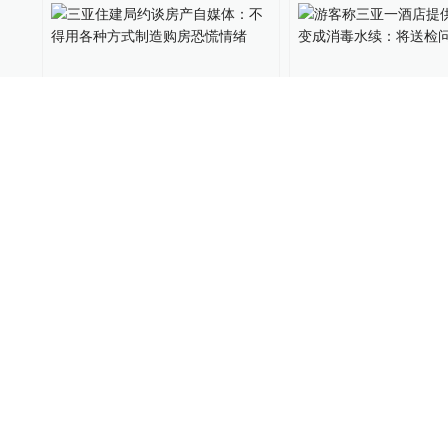
三亚住建局约谈房产自媒
游客称三亚一酒店
体：不得用各种方式制造购
泉水变成消毒水续
房恐慌情绪
问题水
地产界
2021-03-10
15
锋线视频
2021-02-24
01:09
三亚一公交车突然失控撞向
古巴舞者赴中国创