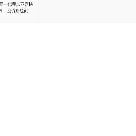
亚一代理点不
短信质问，投
0-29
78
01:03
国首个热带海