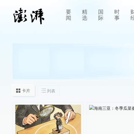
要
精
国
时
闻
选
际
事
卡片
列表