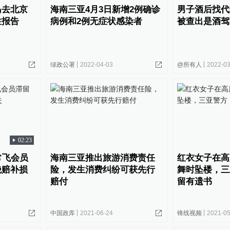
岛去北京
海南三亚4月3日新增2例确诊
男子酒后找代
性报告
病例和2例无症状感染者
被查出是酒驾
绿政公署
2022-04-03
@所有人
2022-03
02:23
常飞会员
海南三亚推出旅游消费责任
红衣女子在高
绝赔补损
险，发生消费纠纷可获先行
舞时坠楼，三
赔付
留有遗书
中国政库
2021-06-24
锋线视频
2021-05