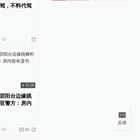
驾，不料代驾
-18
01:00
层阳台边缘跳
亚警方：房内
反馈
-06
65